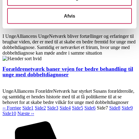
Unge med dobbeltdiagnose besidder vigtig viden, der
Afvis
kan styrke arbejdet for bedre behandling
I UngeAlliancens UngeNetværk bliver fortællinger og erfaringer til
brugbar viden, der er med til at skabe en bedre fremtid for unge med
dobbeltdiagnose. Samtidig er netværket et frirum, hvor unge med
dobbeltdiagnose kan møde andre i samme situation
Forældrenetværk baner vejen for bedre behandling til
unge med dobbeltdiagnoser
UngeAlliancens ForældreNetværk har styrket Susans forældrerolle,
og samtidig er hendes historie med til at få politikerne til at se
behovet for at skabe bedre vilkår for unge med dobbeltdiagnoser
‹‹ Forrige
Side
1
Side
2
Side
3
Side
4
Side
5
Side
6
Side
7
Side
8
Side
9
Side
10
Næste ››