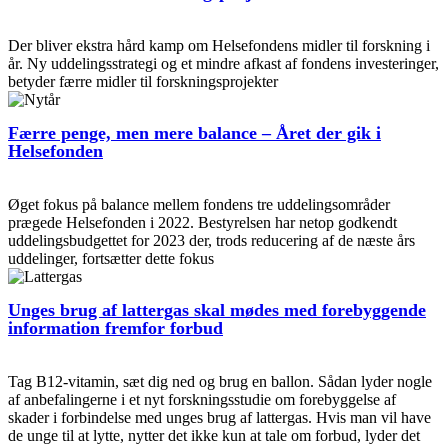
Der bliver ekstra hård kamp om Helsefondens midler til forskning i
år. Ny uddelingsstrategi og et mindre afkast af fondens investeringer,
betyder færre midler til forskningsprojekter
Færre penge, men mere balance – Året der gik i
Helsefonden
Øget fokus på balance mellem fondens tre uddelingsområder
prægede Helsefonden i 2022. Bestyrelsen har netop godkendt
uddelingsbudgettet for 2023 der, trods reducering af de næste års
uddelinger, fortsætter dette fokus
Unges brug af lattergas skal mødes med forebyggende
information fremfor forbud
Tag B12-vitamin, sæt dig ned og brug en ballon. Sådan lyder nogle
af anbefalingerne i et nyt forskningsstudie om forebyggelse af
skader i forbindelse med unges brug af lattergas. Hvis man vil have
de unge til at lytte, nytter det ikke kun at tale om forbud, lyder det