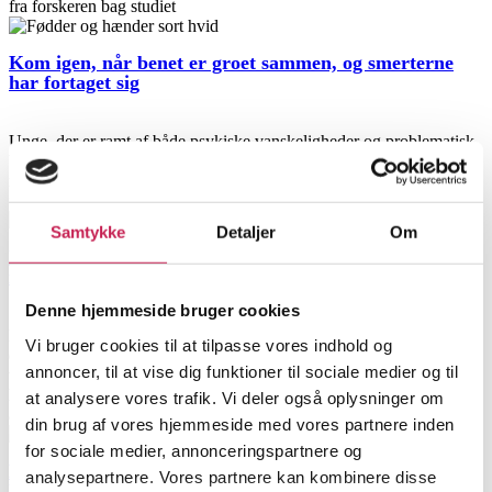
fra forskeren bag studiet
Kom igen, når benet er groet sammen, og smerterne
har fortaget sig
Unge, der er ramt af både psykiske vanskeligheder og problematisk
brug af rusmidler, bliver alt for ofte mødt af beskeden: ‘Kom igen,
når du har det bedre’. Dét må vi kunne gøre anderledes. Der er brug
for mod til at møde de unge, hvor de er
Samtykke
Detaljer
Om
Ungealliancen: Ingen dør må være forkert, når unge
med dobbeltdiagnoser søger hjælp
Denne hjemmeside bruger cookies
Når unge under 25 år rammes af dobbeltdiagnoser, skal de mødes af
Vi bruger cookies til at tilpasse vores indhold og
et system, der har åbne arme og tager ansvar. Det kan og skal ikke
annoncer, til at vise dig funktioner til sociale medier og til
være op til den enkelte unge selv at finde vej i junglen af
hjælpesystemer. Det skal være et systemansvar, hvor de unge mødes
at analysere vores trafik. Vi deler også oplysninger om
af en ‘No Wrong Door,’ skriver Trine Ry og Susanne Pihl Hansen.
din brug af vores hjemmeside med vores partnere inden
for sociale medier, annonceringspartnere og
Hver fjerde unge kæmper med at finde frirum i
analysepartnere. Vores partnere kan kombinere disse
hverdagen