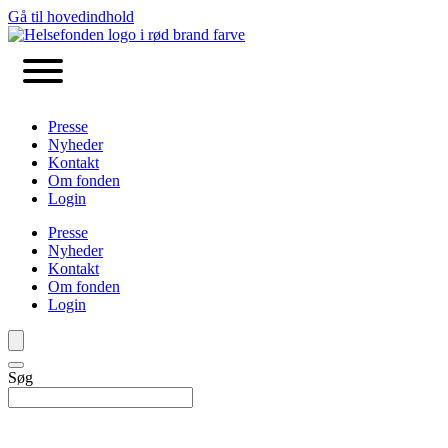
Gå til hovedindhold
Presse
Nyheder
Kontakt
Om fonden
Login
Presse
Nyheder
Kontakt
Om fonden
Login
Søg