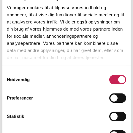
Vi bruger cookies til at tilpasse vores indhold og
“Det er en farlig kurs, hvis unge mennesker mangler det
annoncer, til at vise dig funktioner til sociale medier og til
rum, hvor de ikke skal præstere, og hvor det ikke handler
at analysere vores trafik. Vi deler også oplysninger om
om karakterer,” sagde kulturminister, Ane Halsboe-
din brug af vores hjemmeside med vores partnere inden
Jørgensen, da hun tirsdag åbnede debatarrangementet:
for sociale medier, annonceringspartnere og
‘Frirum som et værn mod mistrivsel’.
analysepartnere. Vores partnere kan kombinere disse
data med andre oplysninger, du har givet dem, eller som
Ifølge undersøgelsen genkender mange unge sig selv i
de har indsamlet fra din brug af deres tjenester.
en hverdag med forventninger, krav og en følelse af at
skulle lykkes på alle fronter for at få succes i livet.
Samtykkevalg
Nødvendig
Der er hele tiden noget, man skal eller bør gøre, og de
skal altid præstere deres bedste både socialt og fagligt,
men føler aldrig at det er godt nok. Den hverdag kan
Præferencer
være overvældende og opslidende, og for nogle unge
ender præstations- og forventningspres med have
negative konsekvenser for deres trivsel og mentale
Statistik
helbred.