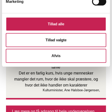
Marketing
For de
unge er frirum lommer i hverdagen, hvor de
oplever at kunne løsrive sig fra tanker om andres
forestillinger om og krav til dem. Det er et pusterum fra
hverdagens præstations- og forventningspres, som
Tillad alle
ellers fylder. Det er rum, hvor unge kan flytte tankerne
væk fra selvevaluering og over på noget andet, der er
meningsfuldt og sjovt.
Tillad valgte
Afvis
Det er en farlig kurs, hvis unge mennesker
mangler det rum, hvor de ikke skal præstere, og
hvor det ikke handler om karakterer
Kulturminister, Ane Halsboe-Jørgensen,
Læs mere og få adgang til hele undersøgelsen