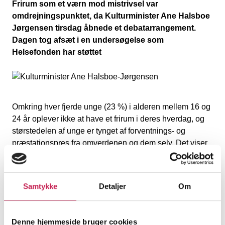
Frirum som et værn mod mistrivsel var
omdrejningspunktet, da Kulturminister Ane Halsboe
Jørgensen tirsdag åbnede et debatarrangement.
Dagen tog afsæt i en undersøgelse som
Helsefonden har støttet
Omkring hver fjerde unge (23 %) i alderen mellem 16 og
24 år oplever ikke at have et frirum i deres hverdag, og
størstedelen af unge er tynget af forventnings- og
præstationspres fra omverdenen og dem selv. Det viser
en ny undersøgelse foretaget af DUF – Dansk Ungdoms
Fællesråd og Tænketanken Mandag Morgen.
Undersøgelsen er støttet af Helsefonden og blev
Samtykke
Detaljer
Om
præsenteret ved et debatarrangement tirsdag i denne
uge, hvor Kulturminister, Ane Halsboe-Jørgensen
åbnede arrangementet.
Denne hjemmeside bruger cookies