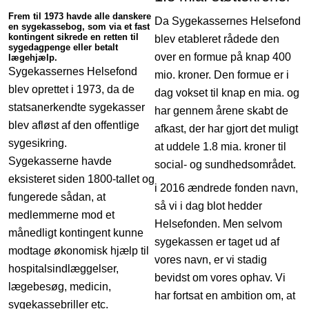
Frem til 1973 havde alle danskere
Da Sygekassernes Helsefond
en sygekassebog, som via et fast
kontingent sikrede en retten til
blev etableret rådede den
sygedagpenge eller betalt
over en formue på knap 400
lægehjælp.
Sygekassernes Helsefond
mio. kroner. Den formue er i
blev oprettet i 1973, da de
dag vokset til knap en mia. og
statsanerkendte sygekasser
har gennem årene skabt de
blev afløst af den offentlige
afkast, der har gjort det muligt
sygesikring.
at uddele 1.8 mia. kroner til
Sygekasserne havde
social- og sundhedsområdet.
eksisteret siden 1800-tallet og
i 2016 ændrede fonden navn,
fungerede sådan, at
så vi i dag blot hedder
medlemmerne mod et
Helsefonden. Men selvom
månedligt kontingent kunne
sygekassen er taget ud af
modtage økonomisk hjælp til
vores navn, er vi stadig
hospitalsindlæggelser,
bevidst om vores ophav. Vi
lægebesøg, medicin,
har fortsat en ambition om, at
sygekassebriller etc.