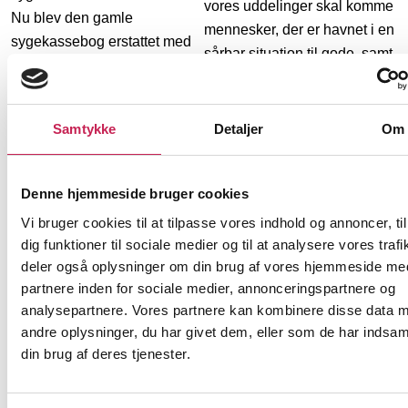
vores uddelinger skal komme
Nu blev den gamle
mennesker, der er havnet i en
sygekassebog erstattet med
sårbar situation til gode, samt
et system, der var finansieret
at vores uddelinger rammer
over skatten og som dækkede
geografisk bredt.
alle danskere.
Samtykke
Detaljer
Om
Et af de store spørgsmål, der
meldte sig, da sygekuasserne
blev nedlagt, var hvad man skulle
Denne hjemmeside bruger cookies
stille op med de knap 400 mio kr,
som sygekasserne rådede over.
Vi bruger cookies til at tilpasse vores indhold og annoncer, til
Svaret blev at oprette en fond,
således pengene kunne
dig funktioner til sociale medier og til at analysere vores trafi
andvendes til medlemmernes
deler også oplysninger om din brug af vores hjemmeside me
bedste.
partnere inden for sociale medier, annonceringspartnere og
analysepartnere. Vores partnere kan kombinere disse data 
50 års udvikling
andre oplysninger, du har givet dem, eller som de har indsaml
din brug af deres tjenester.
I 2023 havde Helsefonden 50
års jubilæum. I 50 år har vi
Læs fondens
uddelt penge til projekter, der