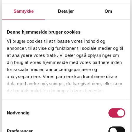
Unge, der er ramt af både psykiske vanskeligheder
og problematisk brug af rusmidler, bliver alt for ofte
Samtykke
Detaljer
Om
mødt af beskeden: ‘Kom igen, når du har det bedre’.
Dét må vi kunne gøre anderledes. Der er brug for
mod til at møde de unge, hvor de er
Denne hjemmeside bruger cookies
Vi bruger cookies til at tilpasse vores indhold og
annoncer, til at vise dig funktioner til sociale medier og til
at analysere vores trafik. Vi deler også oplysninger om
din brug af vores hjemmeside med vores partnere inden
for sociale medier, annonceringspartnere og
analysepartnere. Vores partnere kan kombinere disse
‘Det er muligt, at dit barn har nogle psykiske
data med andre oplysninger, du har givet dem, eller som
udfordringer, men det kan vi desværre ikke gøre
de har indsamlet fra din brug af deres tjenester.
noget ved, så længe hun ryger hash. Så stop med
hashen – og kom igen om tre måneder. Så kan vi
udarbejde en kvalificeret udredning og beslutte,
Samtykkevalg
Nødvendig
hvad der videre skal ske, og om det kunne være
hjælpsomt med medicin’.
Præferencer