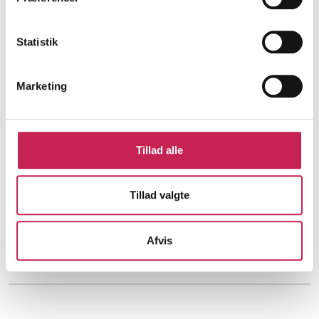
Desværre er det alt for ofte virkeligheden for
unge, der er ramt af disse dobbeltproblematikker,
og for deres forældre.
Statistik
Fra debatindlægget
Marketing
UngeAllianncen har sammen med en række
fagpersoner skrevet et debatindlæg til Dagens Medicin,
som blev bragt 16. september 2022.
Tillad alle
Læs hele indlægget her
Tillad valgte
Afvis