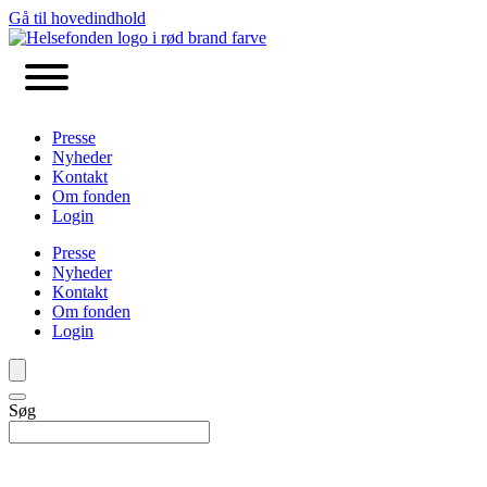
Gå til hovedindhold
Presse
Nyheder
Kontakt
Om fonden
Login
Presse
Nyheder
Kontakt
Om fonden
Login
Søg