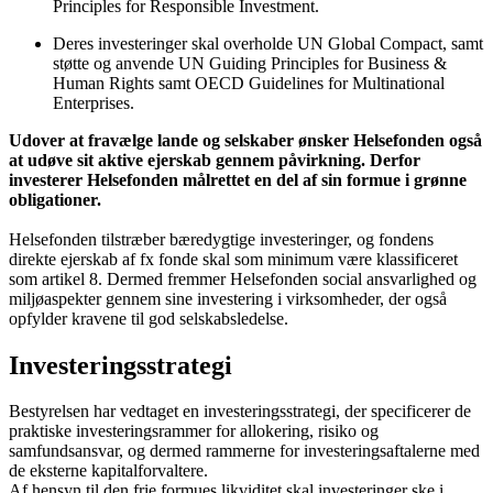
Principles for Responsible Investment.
Deres investeringer skal overholde UN Global Compact, samt
støtte og anvende UN Guiding Principles for Business &
Human Rights samt OECD Guidelines for Multinational
Enterprises.
Udover at fravælge lande og selskaber ønsker Helsefonden også
at udøve sit aktive ejerskab gennem påvirkning. Derfor
investerer Helsefonden målrettet en del af sin formue i grønne
obligationer.
Helsefonden tilstræber bæredygtige investeringer, og fondens
direkte ejerskab af fx fonde skal som minimum være klassificeret
som artikel 8. Dermed fremmer Helsefonden social ansvarlighed og
miljøaspekter gennem sine investering i virksomheder, der også
opfylder kravene til god selskabsledelse.
Investeringsstrategi
Bestyrelsen har vedtaget en investeringsstrategi, der specificerer de
praktiske investeringsrammer for allokering, risiko og
samfundsansvar, og dermed rammerne for investeringsaftalerne med
de eksterne kapitalforvaltere.
Af hensyn til den frie formues likviditet skal investeringer ske i