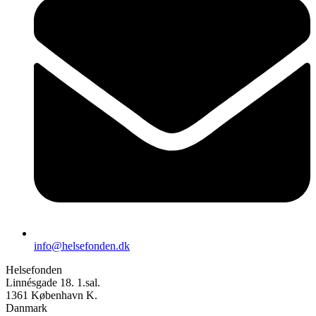
info@helsefonden.dk
Helsefonden
Linnésgade 18. 1.sal.
1361 København K.
Danmark