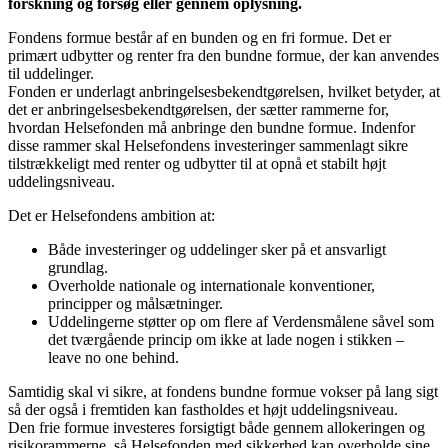
forskning og forsøg eller gennem oplysning.
Fondens formue består af en bunden og en fri formue. Det er
primært udbytter og renter fra den bundne formue, der kan anvendes
til uddelinger.
Fonden er underlagt anbringelsesbekendtgørelsen, hvilket betyder, at
det er anbringelsesbekendtgørelsen, der sætter rammerne for,
hvordan Helsefonden må anbringe den bundne formue. Indenfor
disse rammer skal Helsefondens investeringer sammenlagt sikre
tilstrækkeligt med renter og udbytter til at opnå et stabilt højt
uddelingsniveau.
Det er Helsefondens ambition at:
Både investeringer og uddelinger sker på et ansvarligt
grundlag.
Overholde nationale og internationale konventioner,
principper og målsætninger.
Uddelingerne støtter op om flere af Verdensmålene såvel som
det tværgående princip om ikke at lade nogen i stikken –
leave no one behind.
Samtidig skal vi sikre, at fondens bundne formue vokser på lang sigt
så der også i fremtiden kan fastholdes et højt uddelingsniveau.
Den frie formue investeres forsigtigt både gennem allokeringen og
risikorammerne, så Helsefonden med sikkerhed kan overholde sine