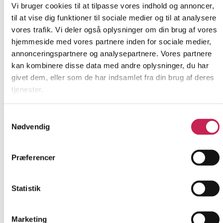
Vi bruger cookies til at tilpasse vores indhold og annoncer,
Projektleder:
Anne Marie Roholm Olesen
til at vise dig funktioner til sociale medier og til at analysere
Institution:
UlykkesPatient-Foreningen
Bevilling:
400.000
vores trafik. Vi deler også oplysninger om din brug af vores
Bevillingsår:
2025
hjemmeside med vores partnere inden for sociale medier,
annonceringspartnere og analysepartnere. Vores partnere
kan kombinere disse data med andre oplysninger, du har
givet dem, eller som de har indsamlet fra din brug af deres
tjenester.
Samtykkevalg
Nødvendig
Præferencer
Statistik
Marketing