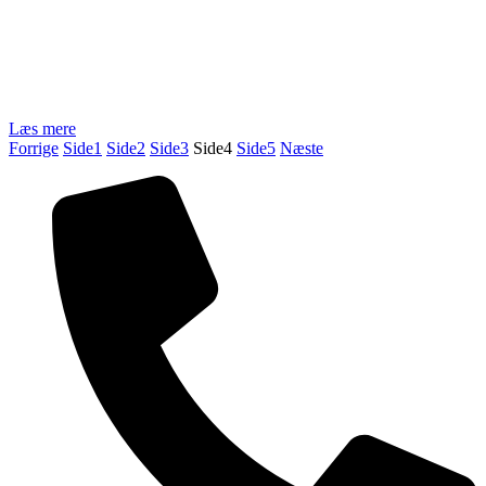
Læs mere
Forrige
Side
1
Side
2
Side
3
Side
4
Side
5
Næste