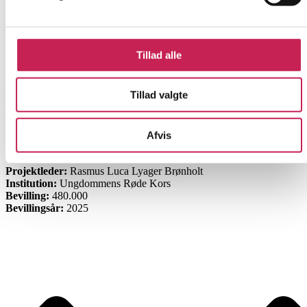
Tillad alle
Tillad valgte
Læs mere
Ungdommens Røde Kors’ Fortællerkorps
Afvis
ØVRIGE
Projektleder:
Rasmus Luca Lyager Brønholt
Institution:
Ungdommens Røde Kors
Bevilling:
480.000
Bevillingsår:
2025