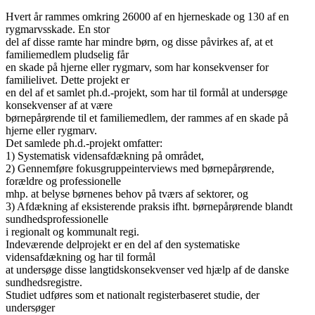
Hvert år rammes omkring 26000 af en hjerneskade og 130 af en
rygmarvsskade. En stor
del af disse ramte har mindre børn, og disse påvirkes af, at et
familiemedlem pludselig får
en skade på hjerne eller rygmarv, som har konsekvenser for
familielivet. Dette projekt er
en del af et samlet ph.d.-projekt, som har til formål at undersøge
konsekvenser af at være
børnepårørende til et familiemedlem, der rammes af en skade på
hjerne eller rygmarv.
Det samlede ph.d.-projekt omfatter:
1) Systematisk vidensafdækning på området,
2) Gennemføre fokusgruppeinterviews med børnepårørende,
forældre og professionelle
mhp. at belyse børnenes behov på tværs af sektorer, og
3) Afdækning af eksisterende praksis ifht. børnepårørende blandt
sundhedsprofessionelle
i regionalt og kommunalt regi.
Indeværende delprojekt er en del af den systematiske
vidensafdækning og har til formål
at undersøge disse langtidskonsekvenser ved hjælp af de danske
sundhedsregistre.
Studiet udføres som et nationalt registerbaseret studie, der
undersøger