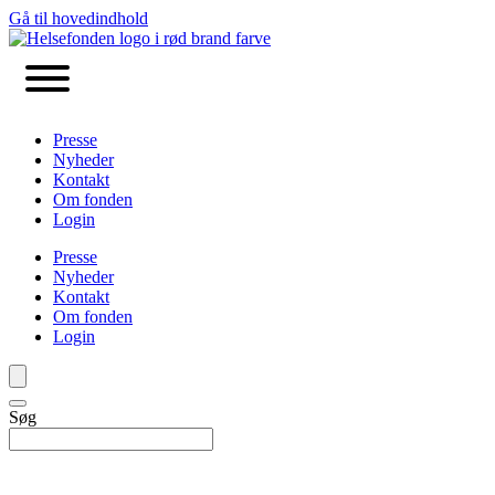
Gå til hovedindhold
Presse
Nyheder
Kontakt
Om fonden
Login
Presse
Nyheder
Kontakt
Om fonden
Login
Søg