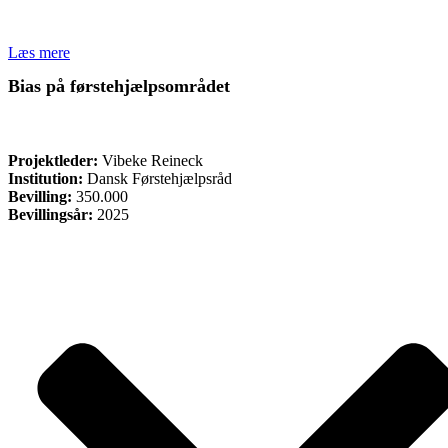
Læs mere
Bias på førstehjælpsområdet
ØVRIGE
Projektleder:
Vibeke Reineck
Institution:
Dansk Førstehjælpsråd
Bevilling:
350.000
Bevillingsår:
2025