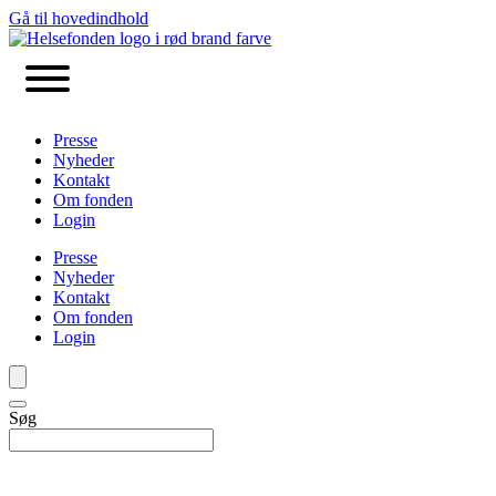
Gå til hovedindhold
Presse
Nyheder
Kontakt
Om fonden
Login
Presse
Nyheder
Kontakt
Om fonden
Login
Søg