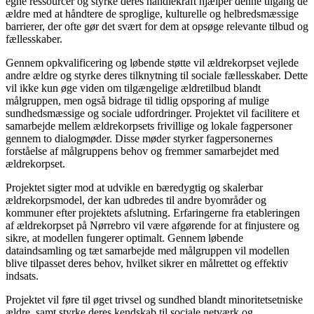
egne ressourcer og styrke deres handlekraft hjælper denne tilgang de
ældre med at håndtere de sproglige, kulturelle og helbredsmæssige
barrierer, der ofte gør det svært for dem at opsøge relevante tilbud og
fællesskaber.
Gennem opkvalificering og løbende støtte vil ældrekorpset vejlede
andre ældre og styrke deres tilknytning til sociale fællesskaber. Dette
vil ikke kun øge viden om tilgængelige ældretilbud blandt
målgruppen, men også bidrage til tidlig opsporing af mulige
sundhedsmæssige og sociale udfordringer. Projektet vil facilitere et
samarbejde mellem ældrekorpsets frivillige og lokale fagpersoner
gennem to dialogmøder. Disse møder styrker fagpersonernes
forståelse af målgruppens behov og fremmer samarbejdet med
ældrekorpset.
Projektet sigter mod at udvikle en bæredygtig og skalerbar
ældrekorpsmodel, der kan udbredes til andre byområder og
kommuner efter projektets afslutning. Erfaringerne fra etableringen
af ældrekorpset på Nørrebro vil være afgørende for at finjustere og
sikre, at modellen fungerer optimalt. Gennem løbende
dataindsamling og tæt samarbejde med målgruppen vil modellen
blive tilpasset deres behov, hvilket sikrer en målrettet og effektiv
indsats.
Projektet vil føre til øget trivsel og sundhed blandt minoritetsetniske
ældre, samt styrke deres kendskab til sociale netværk og