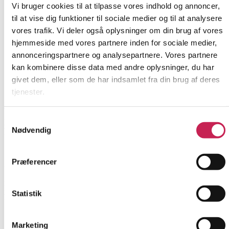
Vi bruger cookies til at tilpasse vores indhold og annoncer,
til at vise dig funktioner til sociale medier og til at analysere
vores trafik. Vi deler også oplysninger om din brug af vores
hjemmeside med vores partnere inden for sociale medier,
annonceringspartnere og analysepartnere. Vores partnere
kan kombinere disse data med andre oplysninger, du har
givet dem, eller som de har indsamlet fra din brug af deres
tjenester.
Læs mere
Samtykkevalg
Når Innovation Stopper: Læring fra Uforløste
Nødvendig
Pilotprojekter
FORSKNING
Præferencer
Projektleder:
Lotte Groth Jensen
Institution:
DEFACTUM. Koncernkvalitet, Region Midtjylland
Bevilling:
500.000
Statistik
Bevillingsår:
2025
Marketing