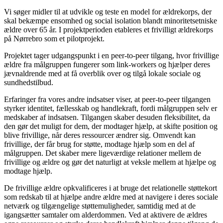
Vi søger midler til at udvikle og teste en model for ældrekorps, der
skal bekæmpe ensomhed og social isolation blandt minoritetsetniske
ældre over 65 år. I projektperioden etableres et frivilligt ældrekorps
på Nørrebro som et pilotprojekt.
Projektet tager udgangspunkt i en peer-to-peer tilgang, hvor frivillige
ældre fra målgruppen fungerer som link-workers og hjælper deres
jævnaldrende med at få overblik over og tilgå lokale sociale og
sundhedstilbud.
Erfaringer fra vores andre indsatser viser, at peer-to-peer tilgangen
styrker identitet, fællesskab og handlekraft, fordi målgruppen selv er
medskaber af indsatsen. Tilgangen skaber desuden fleksibilitet, da
den gør det muligt for dem, der modtager hjælp, at skifte position og
blive frivillige, når deres ressourcer ændrer sig. Omvendt kan
frivillige, der får brug for støtte, modtage hjælp som en del af
målgruppen. Det skaber mere ligeværdige relationer mellem de
frivillige og ældre og gør det naturligt at veksle mellem at hjælpe og
modtage hjælp.
De frivillige ældre opkvalificeres i at bruge det relationelle støttekort
som redskab til at hjælpe andre ældre med at navigere i deres sociale
netværk og tilgængelige støttemuligheder, samtidig med at de
igangsætter samtaler om alderdommen. Ved at aktivere de ældres