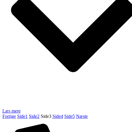
Læs mere
Forrige
Side
1
Side
2
Side
3
Side
4
Side
5
Næste