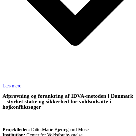
Læs mere
Afprøvning og forankring af IDVA-metoden i Danmark
– styrket støtte og sikkerhed for voldsudsatte i
højkonfliktsager
ØVRIGE
Projektleder:
Ditte-Marie Bjerregaard Mose
Institution:
Center for Voldsforebyggelse