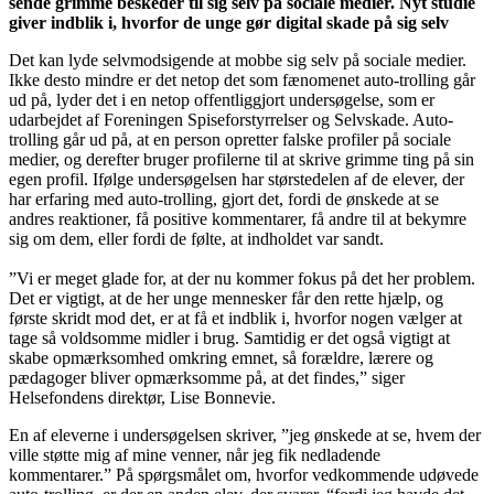
sende grimme beskeder til sig selv på sociale medier. Nyt studie
giver indblik i, hvorfor de unge gør digital skade på sig selv
Det kan lyde selvmodsigende at mobbe sig selv på sociale medier.
Ikke desto mindre er det netop det som fænomenet auto-trolling går
ud på, lyder det i en netop offentliggjort undersøgelse, som er
udarbejdet af Foreningen Spiseforstyrrelser og Selvskade. Auto-
trolling går ud på, at en person opretter falske profiler på sociale
medier, og derefter bruger profilerne til at skrive grimme ting på sin
egen profil. Ifølge undersøgelsen har størstedelen af de elever, der
har erfaring med auto-trolling, gjort det, fordi de ønskede at se
andres reaktioner, få positive kommentarer, få andre til at bekymre
sig om dem, eller fordi de følte, at indholdet var sandt.
”Vi er meget glade for, at der nu kommer fokus på det her problem.
Det er vigtigt, at de her unge mennesker får den rette hjælp, og
første skridt mod det, er at få et indblik i, hvorfor nogen vælger at
tage så voldsomme midler i brug. Samtidig er det også vigtigt at
skabe opmærksomhed omkring emnet, så forældre, lærere og
pædagoger bliver opmærksomme på, at det findes,” siger
Helsefondens direktør, Lise Bonnevie.
En af eleverne i undersøgelsen skriver, ”jeg ønskede at se, hvem der
ville støtte mig af mine venner, når jeg fik nedladende
kommentarer.” På spørgsmålet om, hvorfor vedkommende udøvede