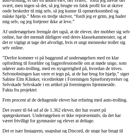
auto-trolling, er der en anden elev, der svarer, “fordi jeg havde det
svært, men ingen så det, så jeg brugte en falsk profil for at skrive
onde beskeder til mig selv, så jeg kunne få opmærksomhed og
måske hjælp.” Mens en tredje skriver, “fordi jeg er grim, jeg hader
mig selv, og jeg fortjener ikke at leve.”
Af undersøgelsen fremgår det også, at de elever, der mobber sig selv
online, har det mentalt dårligere end deres klassekammerater, og at
det er vigtigt at tage det alvorligt, hvis et ungt menneske troller sig
selv online.
”Derfor kommer vi på baggrund af undersøgelsen med en klar
opfordring til forældre og fagprofessionelle om at møde unge, som
udøver auto-trolling, med en nysgerrighed på, hvordan de trives.
Selvmobningen kan være et tegn på, at de har brug for hjælp,” siger
Sabine Elm Klinker, vicedirektør i Foreningen Spiseforstyrrelser og
Selvskade Selvskade i en artikel på foreningens hjemmeside.
Fakta fra projektet
Fem procent af de deltagende elever har erfaring med auto-trolling.
Det svarer til 64 ud af de 1.362 elever, der har svaret på
spørgeskemaet. Undersøgelsen er ikke repræsentativ, da det har
været frivilligt for gymnasier og elever at deltage.
Det er især Instagrem, snapshat og Discord, de unge har brugt til