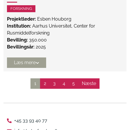
FORSKNING
Projektleder:
Esben Houborg
Institution:
Aarhus Universitet, Center for
Rusmiddelforskning
Bevilling:
350.000
Bevillingsår:
2025
Læs mere
1
2
3
4
5
Næste
+45 33 93 40 77