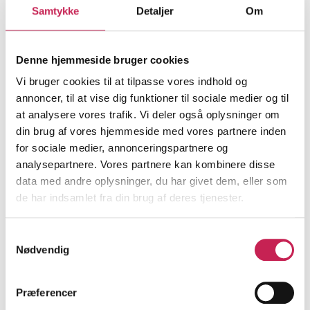
Samtykke
Detaljer
Om
ØVRIGE
Projektleder:
Monica Staun
Denne hjemmeside bruger cookies
Institution:
Landsforeningen Restless Legs Syndrome
Vi bruger cookies til at tilpasse vores indhold og
Bevilling:
600.000
annoncer, til at vise dig funktioner til sociale medier og til
Bevillingsår:
2026
at analysere vores trafik. Vi deler også oplysninger om
din brug af vores hjemmeside med vores partnere inden
Læs mere
for sociale medier, annonceringspartnere og
analysepartnere. Vores partnere kan kombinere disse
data med andre oplysninger, du har givet dem, eller som
Tarmportalen
de har indsamlet fra din brug af deres tjenester.
ØVRIGE
Samtykkevalg
Projektleder:
Signe Havskjær Holm Pedersen
Nødvendig
Institution:
Colitis-Crohn Foreningen
Bevilling:
675.000
Præferencer
Bevillingsår:
2026