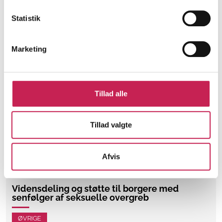
Statistik
Læs mere
Marketing
Foreningen DobbeltRamt-UngeAlliancen
ØVRIGE
Tillad alle
Projektleder:
Trine Ry
Institution:
Foreningen DobbeltRamt-UngeAlliancen
Bevilling:
936.000
Tillad valgte
Læs mere
Afvis
Vidensdeling og støtte til borgere med
senfølger af seksuelle overgreb
ØVRIGE