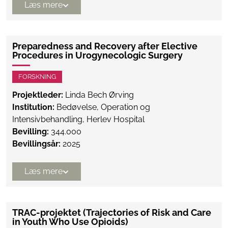
Læs mere
Preparedness and Recovery after Elective
Procedures in Urogynecologic Surgery
FORSKNING
Projektleder:
Linda Bech Ørving
Institution:
Bedøvelse, Operation og
Intensivbehandling, Herlev Hospital
Bevilling:
344.000
Bevillingsår:
2025
Læs mere
TRAC-projektet (Trajectories of Risk and Care
in Youth Who Use Opioids)