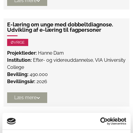
Læs mere
E-læring om unge med dobbeltdiagnose.
Udvikling af e-læring til fagpersoner
ØVRIGE
Projektleder:
Hanne Dam
Institution:
Efter- og videreuddannelse, VIA University
College
Bevilling:
490.000
Bevillingsår:
2026
Læs mere
Styrket kommunikation, synlighed og
medlemsopbygning i Landsforeningen RLS
Danmark