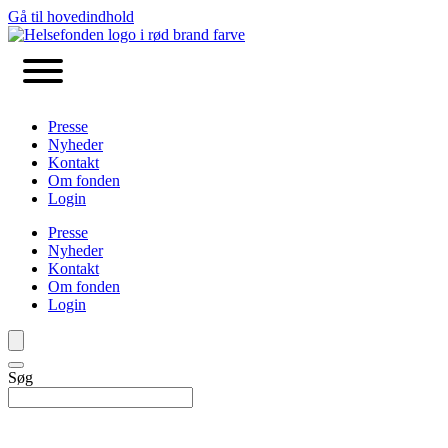
Gå til hovedindhold
Presse
Nyheder
Kontakt
Om fonden
Login
Presse
Nyheder
Kontakt
Om fonden
Login
Søg