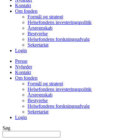
Kontakt
Om fonden
Formål og strategi
Helsefondens investeringspolitik
Årsregnskab
Bestyrelse
Helsefondens forskningsudvalg
Sekretariat
Login
Presse
Nyheder
Kontakt
Om fonden
Formål og strategi
Helsefondens investeringspolitik
Årsregnskab
Bestyrelse
Helsefondens forskningsudvalg
Sekretariat
Login
Søg