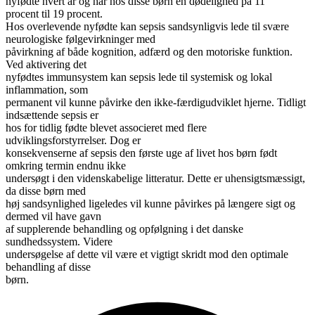
nyfødte hvert år og har hos disse børn en dødelighed på 11
procent til 19 procent.
Hos overlevende nyfødte kan sepsis sandsynligvis lede til svære
neurologiske følgevirkninger med
påvirkning af både kognition, adfærd og den motoriske funktion.
Ved aktivering det
nyfødtes immunsystem kan sepsis lede til systemisk og lokal
inflammation, som
permanent vil kunne påvirke den ikke-færdigudviklet hjerne. Tidligt
indsættende sepsis er
hos for tidlig fødte blevet associeret med flere
udviklingsforstyrrelser. Dog er
konsekvenserne af sepsis den første uge af livet hos børn født
omkring termin endnu ikke
undersøgt i den videnskabelige litteratur. Dette er uhensigtsmæssigt,
da disse børn med
høj sandsynlighed ligeledes vil kunne påvirkes på længere sigt og
dermed vil have gavn
af supplerende behandling og opfølgning i det danske
sundhedssystem. Videre
undersøgelse af dette vil være et vigtigt skridt mod den optimale
behandling af disse
børn.