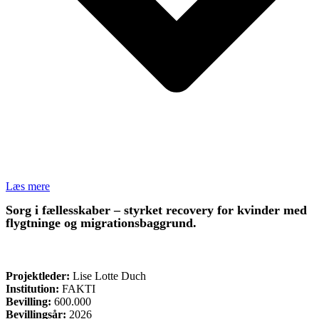
Læs mere
Sorg i fællesskaber – styrket recovery for kvinder med
flygtninge og migrationsbaggrund.
ØVRIGE
Projektleder:
Lise Lotte Duch
Institution:
FAKTI
Bevilling:
600.000
Bevillingsår:
2026