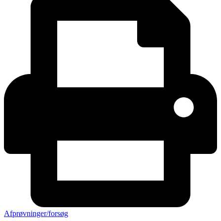
Afprøvninger/forsøg