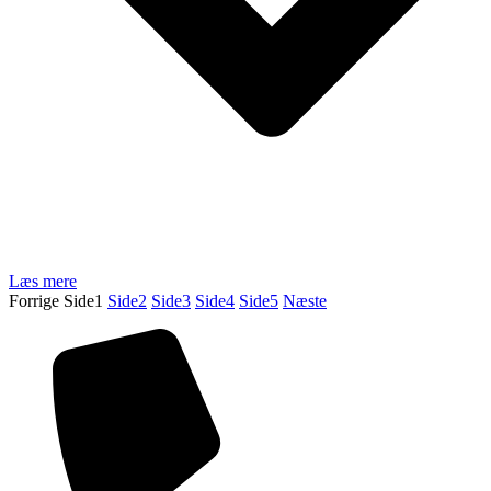
Læs mere
Forrige
Side
1
Side
2
Side
3
Side
4
Side
5
Næste