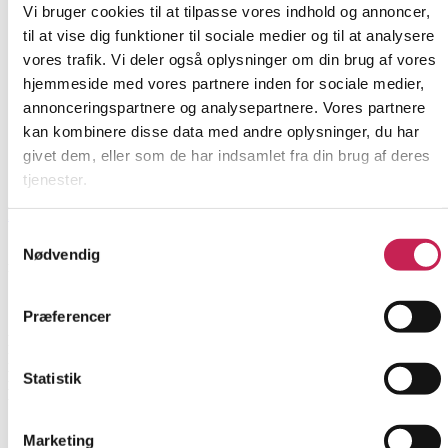
Vi bruger cookies til at tilpasse vores indhold og annoncer,
til at vise dig funktioner til sociale medier og til at analysere
vores trafik. Vi deler også oplysninger om din brug af vores
hjemmeside med vores partnere inden for sociale medier,
annonceringspartnere og analysepartnere. Vores partnere
kan kombinere disse data med andre oplysninger, du har
givet dem, eller som de har indsamlet fra din brug af deres
tjenester.
Læs mere
Samtykkevalg
Styrkelse af den mentale sundhed og de nære relationer
Nødvendig
i familien
Præferencer
ØVRIGE
Projektleder:
Mattias Stølen Due
Institution:
Styrk Familierne
Bevilling:
490.000
Statistik
Bevillingsår:
2026
Marketing