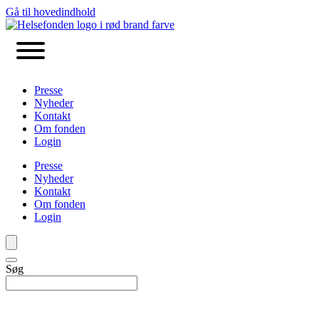
Gå til hovedindhold
Presse
Nyheder
Kontakt
Om fonden
Login
Presse
Nyheder
Kontakt
Om fonden
Login
Søg