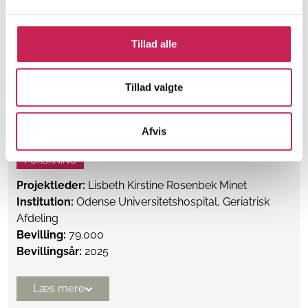
Bevillingsår:
2026
Tillad alle
Læs mere
Tillad valgte
Geriatriske patienters forventninger og
holdninger til fysisk aktivitet, som en del af
behandlingen
Afvis
FORSKNING
Projektleder:
Lisbeth Kirstine Rosenbek Minet
Institution:
Odense Universitetshospital, Geriatrisk
Afdeling
Bevilling:
79.000
Bevillingsår:
2025
Læs mere