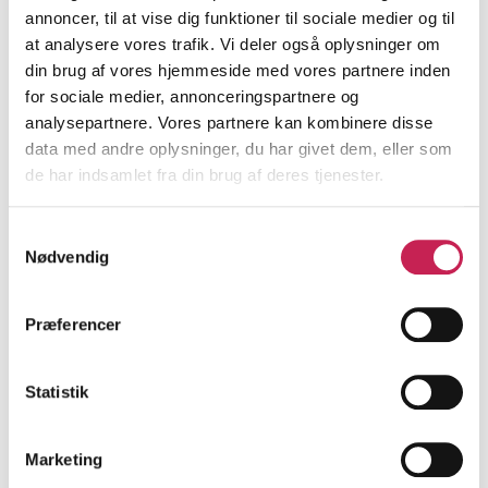
migrationsbaggrund.
annoncer, til at vise dig funktioner til sociale medier og til
at analysere vores trafik. Vi deler også oplysninger om
ØVRIGE
din brug af vores hjemmeside med vores partnere inden
for sociale medier, annonceringspartnere og
Projektleder:
Lise Lotte Duch
analysepartnere. Vores partnere kan kombinere disse
Institution:
FAKTI
data med andre oplysninger, du har givet dem, eller som
Bevilling:
600.000
de har indsamlet fra din brug af deres tjenester.
Bevillingsår:
2026
Samtykkevalg
Læs mere
Nødvendig
Præferencer
Mad som metode – fællesskab og sundhed
mod ensomhed
Statistik
ØVRIGE
Projektleder:
Graham Whitney Yantis
Institution:
Kirkens Korshær København
Marketing
Bevilling:
640.000