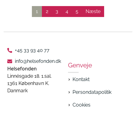
1
2
3
4
5
Næste
+45 33 93 40 77
info@helsefonden.dk
Genveje
Helsefonden
Linnésgade 18. 1.sal.
Kontakt
1361 København K.
Danmark
Persondatapolitik
Cookies