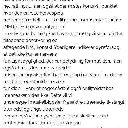
neuralt input, men også at der mistes kontakt i punktet
hvor den enkelte nervespids
møder den enkelte muskelfiber (neuromuscular junction
(NMJ)). Dyreforsøg antyder, at
især livslang træning kan have en gunstig virkning på den
tiltagende denervering og
aftagende NMJ kontakt. Yderligere indikerer dyreforsøg,
at det ikke kun er nervens
funktionsdygtighed, der har betydning for musklen, men
også at musklen under arbejde
udsender signalstoffer ”baglæns” op i nervecellen, der er
med til at opretholde nervens
funktion. Hvorvidt noget sådant også er tilfældet hos
mennesker vides ikke. Dette vil vi
undersøge i muskelbiopsier fra ældre utrænede, livslangt
trænede, og unge utrænede
personer. Vi vil analysere enkelte muskelfibre med
proteomics for at få indblik i hvordan