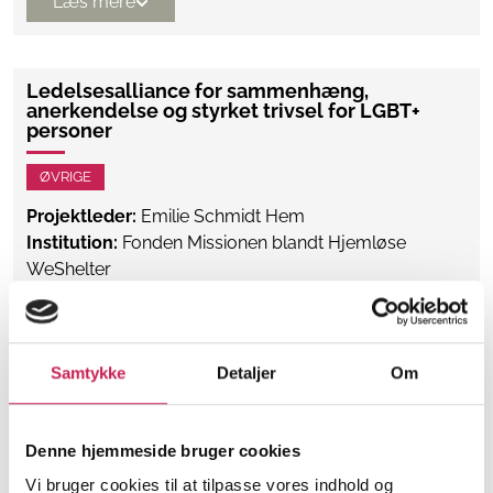
Læs mere
Ledelsesalliance for sammenhæng,
anerkendelse og styrket trivsel for LGBT+
personer
ØVRIGE
Projektleder:
Emilie Schmidt Hem
Institution:
Fonden Missionen blandt Hjemløse
WeShelter
Bevilling:
500.000
Bevillingsår:
2026
Samtykke
Detaljer
Om
Læs mere
Denne hjemmeside bruger cookies
Sorg i fællesskaber – styrket recovery for
Vi bruger cookies til at tilpasse vores indhold og
kvinder med flygtninge og