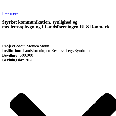
Læs mere
Styrket kommunikation, synlighed og
medlemsopbygning i Landsforeningen RLS Danmark
ØVRIGE
Projektleder:
Monica Staun
Institution:
Landsforeningen Restless Legs Syndrome
Bevilling:
600.000
Bevillingsår:
2026