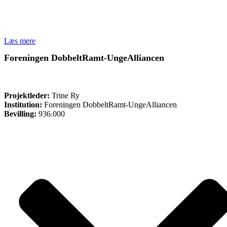
Læs mere
Foreningen DobbeltRamt-UngeAlliancen
ØVRIGE
Projektleder:
Trine Ry
Institution:
Foreningen DobbeltRamt-UngeAlliancen
Bevilling:
936.000