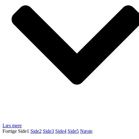
Læs mere
Forrige
Side
1
Side
2
Side
3
Side
4
Side
5
Næste