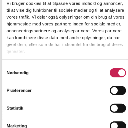
Vi bruger cookies til at tilpasse vores indhold og annoncer,
til at vise dig funktioner til sociale medier og til at analysere
vores trafik. Vi deler også oplysninger om din brug af vores
hjemmeside med vores partnere inden for sociale medier,
annonceringspartnere og analysepartnere. Vores partnere
kan kombinere disse data med andre oplysninger, du har
givet dem, eller som de har indsamlet fra din brug af deres
tjenester.
Samtykkevalg
Læs mere
Nødvendig
E-læring om unge med dobbeltdiagnose. Udvikling af e-
læring til fagpersoner
Præferencer
ØVRIGE
Statistik
Projektleder:
Hanne Dam
Institution:
Efter- og videreuddannelse, VIA University College
Bevilling:
490.000
Bevillingsår:
2026
Marketing