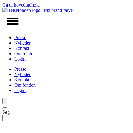
Gå til hovedindhold
Presse
Nyheder
Kontakt
Om fonden
Login
Presse
Nyheder
Kontakt
Om fonden
Login
Søg