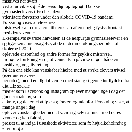
mistrives har svært
ved at udvikle sig både personligt og fagligt. Danske
gymnasieelevers trivsel er blevet
yderligere forværret under den globale COVID-19 pandemi.
Forskning viser, at elevernes
mistrivsel især er relateret til deres tab af en daglig fysisk kontakt
med deres venner.
Eksempelvis svarede halvdelen af de adspurgte gymnasieelever i en
spørgeskemaundersøgelse, at de under nedlukningsperioden af
skolerne i 2020
oplevede ensomhed og andre former for psykisk mistrivsel.
Tidligere forskning viser, at venner kan påvirke unge i både en
positiv og negativ retning.
På den ene side kan venskaber hjælpe med at styrke elevers trivsel
(især under svære
perioder), men i en digital verden med stadig stigende indflydelse fra
digitale sociale
medier som Facebook og Instagram oplever mange unge i dag det
gode sociale liv, som
et krav, og det er let at føle sig forkert og udenfor. Forskning viser, at
mange unge i dag
oplever vanskeligheder med at være sig selv sammen med deres
venner og kan føle sig
presset til at indgå i uønskede aktiviteter, som fx højt alkoholindtag
eller brug af