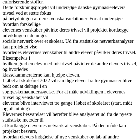
euforiserende stoffer.
Dette forskningsprojekt vil undersøge danske gymnasieelevers
trivsel ved at sætte fokus
på betydningen af deres venskabsrelationer. For at undersøge
hvordan forskellige
elevernes venskaber påvirke deres trivsel vil projektet kortlægge
udviklingen i de unges
sociale netværk over et skoleår. Ud fra statistiske netværksanalyser
kan projektet vise
hvorledes elevernes venskaber til andre elever påvirker deres trivsel.
Eksempelvis i
hvilken grad en elev med mistrivsel påvirker de andre elevers trivsel,
og hvorledes
klassekammeraterne kan hjælpe eleven.
I løbet af skoleåret 2022 vil samtlige elever fra tre gymnasier blive
bedt om at deltage i en
spørgeskemaundersøgelse. For at måle udviklingen i elevernes
trivsel og venskaber vil
eleverne blive interviewet tre gange i løbet af skoleåret (start, midt
og afslutning).
Elevernes besvarelser vil herefter blive analyseret ud fra de nyeste
statistiske metoder til
at kortlægge elevernes netværk af venskaber. På den måde kan
projektet besvare,
hvordan elevers indgåelse af nye venskaber og tab af andre