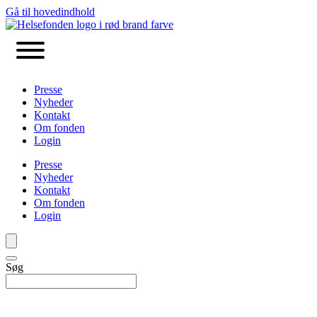
Gå til hovedindhold
Presse
Nyheder
Kontakt
Om fonden
Login
Presse
Nyheder
Kontakt
Om fonden
Login
Søg