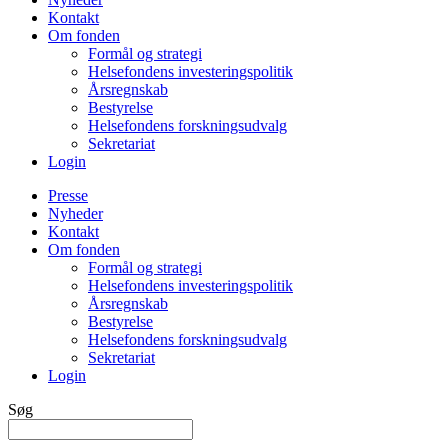
Kontakt
Om fonden
Formål og strategi
Helsefondens investeringspolitik
Årsregnskab
Bestyrelse
Helsefondens forskningsudvalg
Sekretariat
Login
Presse
Nyheder
Kontakt
Om fonden
Formål og strategi
Helsefondens investeringspolitik
Årsregnskab
Bestyrelse
Helsefondens forskningsudvalg
Sekretariat
Login
Søg