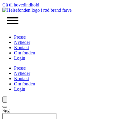
Gå til hovedindhold
Presse
Nyheder
Kontakt
Om fonden
Login
Presse
Nyheder
Kontakt
Om fonden
Login
Søg