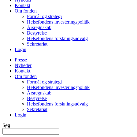
Kontakt
Om fonden
Formål og strategi
Helsefondens investeringspolitik
Årsregnskab
Bestyrelse
Helsefondens forskningsudvalg
Sekretariat
Login
Presse
Nyheder
Kontakt
Om fonden
Formål og strategi
Helsefondens investeringspolitik
Årsregnskab
Bestyrelse
Helsefondens forskningsudvalg
Sekretariat
Login
Søg