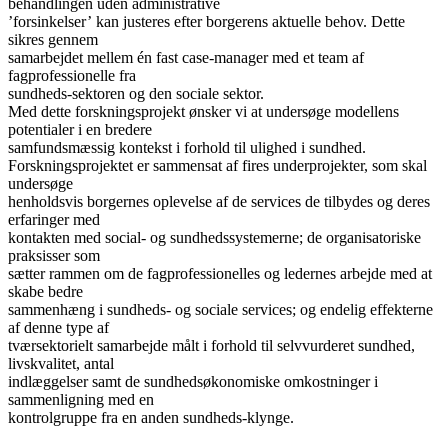
behandlingen uden administrative
’forsinkelser’ kan justeres efter borgerens aktuelle behov. Dette
sikres gennem
samarbejdet mellem én fast case-manager med et team af
fagprofessionelle fra
sundheds-sektoren og den sociale sektor.
Med dette forskningsprojekt ønsker vi at undersøge modellens
potentialer i en bredere
samfundsmæssig kontekst i forhold til ulighed i sundhed.
Forskningsprojektet er sammensat af fires underprojekter, som skal
undersøge
henholdsvis borgernes oplevelse af de services de tilbydes og deres
erfaringer med
kontakten med social- og sundhedssystemerne; de organisatoriske
praksisser som
sætter rammen om de fagprofessionelles og ledernes arbejde med at
skabe bedre
sammenhæng i sundheds- og sociale services; og endelig effekterne
af denne type af
tværsektorielt samarbejde målt i forhold til selvvurderet sundhed,
livskvalitet, antal
indlæggelser samt de sundhedsøkonomiske omkostninger i
sammenligning med en
kontrolgruppe fra en anden sundheds-klynge.