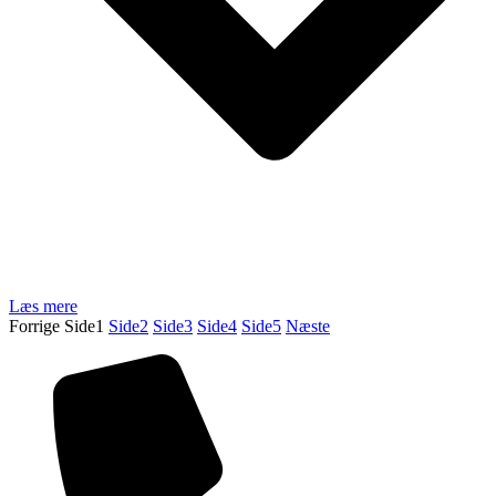
Læs mere
Forrige
Side
1
Side
2
Side
3
Side
4
Side
5
Næste