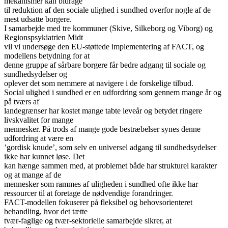
mekanismer kan bidrage
til reduktion af den sociale ulighed i sundhed overfor nogle af de
mest udsatte borgere.
I samarbejde med tre kommuner (Skive, Silkeborg og Viborg) og
Regionspsykiatrien Midt
vil vi undersøge den EU-støttede implementering af FACT, og
modellens betydning for at
denne gruppe af sårbare borgere får bedre adgang til sociale og
sundhedsydelser og
oplever det som nemmere at navigere i de forskelige tilbud.
Social ulighed i sundhed er en udfordring som gennem mange år og
på tværs af
landegrænser har kostet mange tabte leveår og betydet ringere
livskvalitet for mange
mennesker. På trods af mange gode bestræbelser synes denne
udfordring at være en
’gordisk knude’, som selv en universel adgang til sundhedsydelser
ikke har kunnet løse. Det
kan hænge sammen med, at problemet både har strukturel karakter
og at mange af de
mennesker som rammes af uligheden i sundhed ofte ikke har
ressourcer til at foretage de nødvendige forandringer.
FACT-modellen fokuserer på fleksibel og behovsorienteret
behandling, hvor det tætte
tvær-faglige og tvær-sektorielle samarbejde sikrer, at