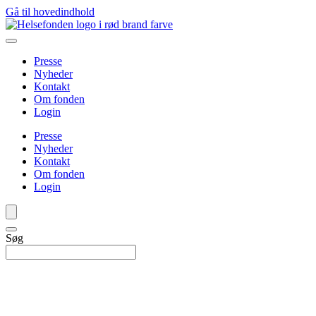
Gå til hovedindhold
Presse
Nyheder
Kontakt
Om fonden
Login
Presse
Nyheder
Kontakt
Om fonden
Login
Søg