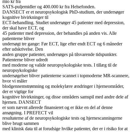
mio kr fra
SATS-puljemidler og 400.000 kr fra Helsefonden.
DANSECT er et neuropsykologisk PhD-studium, der undersøger
kognitive bivirkninger til
ECT-behandling. Studiet undersøger 45 patienter med depression,
der skal have ECT, og
45 patienter med depression, der behandles på anden vis. Alle
patienterne bliver
undersøgt tre gange: Før ECT, lige efter endt ECT og 6 måneder
efter udskrivelse. Den
anden gruppe patienter, undersøges på tilsvarende tidspunkter.
Patienterne bliver udredt
med moderne og valide neuropsykologiske tests. I tillæg til de
neuropsykologiske
undersøgelser bliver patienterne scannet i topmoderne MR-scannere,
hvor vi måler
blodgennemstrømning og molekylære ændringer i hjerneområder,
der er vigtige for
kognitive bivirkninger, og disse områders samspil med andre dele af
hjernen. DANSECT
er som nævnt allerede finansieret og er ikke en del af denne
ansøgning. I PREFECT vil
resultaterne af de neuropsykologiske tests og hjernescanningerne
blive brugt sammen
med klinisk data til at forudsige hvilke patienter, der er i risiko for at