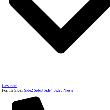
Læs mere
Forrige
Side
1
Side
2
Side
3
Side
4
Side
5
Næste