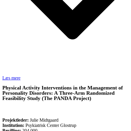
Læs mere
Physical Activity Interventions in the Management of
Personality Disorders: A Three-Arm Randomized
Feasibility Study (The PANDA Project)
FORSKNING
Projektleder:
Julie Midtgaard
Institution:
Psykiatrisk Center Glostrup
Bevilling:
204.000