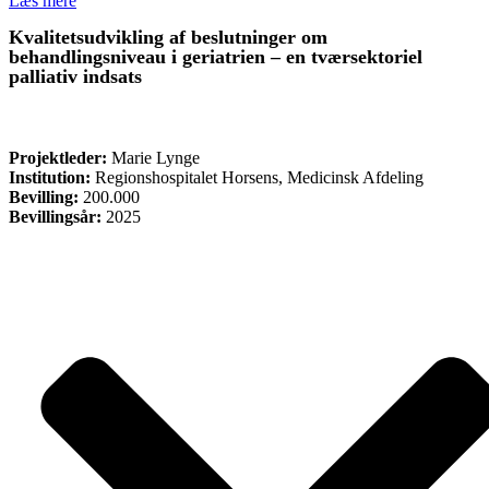
Læs mere
Kvalitetsudvikling af beslutninger om
behandlingsniveau i geriatrien – en tværsektoriel
palliativ indsats
FORSKNING
Projektleder:
Marie Lynge
Institution:
Regionshospitalet Horsens, Medicinsk Afdeling
Bevilling:
200.000
Bevillingsår:
2025