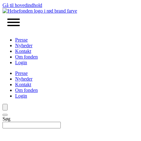
Gå til hovedindhold
Presse
Nyheder
Kontakt
Om fonden
Login
Presse
Nyheder
Kontakt
Om fonden
Login
Søg