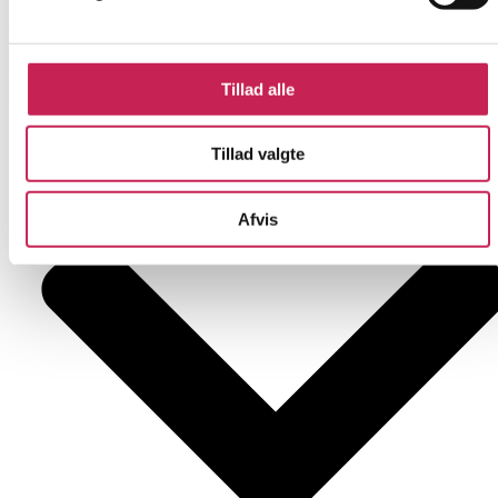
ØVRIGE
Projektleder:
Lise Lotte Duch
Institution:
FAKTI
Bevilling:
600.000
Tillad alle
Bevillingsår:
2026
Tillad valgte
Afvis