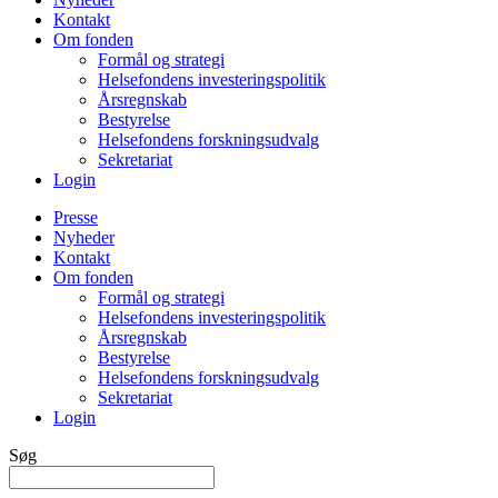
Kontakt
Om fonden
Formål og strategi
Helsefondens investeringspolitik
Årsregnskab
Bestyrelse
Helsefondens forskningsudvalg
Sekretariat
Login
Presse
Nyheder
Kontakt
Om fonden
Formål og strategi
Helsefondens investeringspolitik
Årsregnskab
Bestyrelse
Helsefondens forskningsudvalg
Sekretariat
Login
Søg