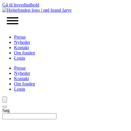
Gå til hovedindhold
Presse
Nyheder
Kontakt
Om fonden
Login
Presse
Nyheder
Kontakt
Om fonden
Login
Søg