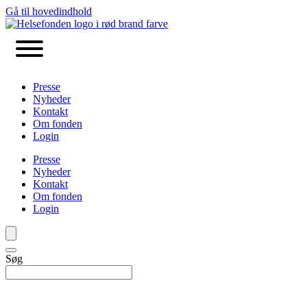
Gå til hovedindhold
Presse
Nyheder
Kontakt
Om fonden
Login
Presse
Nyheder
Kontakt
Om fonden
Login
Søg