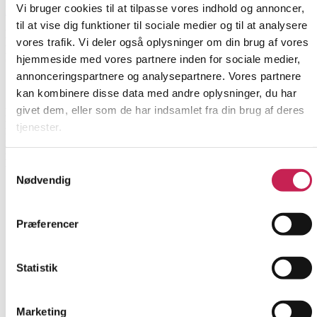
Vi bruger cookies til at tilpasse vores indhold og annoncer,
Læs mere
til at vise dig funktioner til sociale medier og til at analysere
Bridging care for children with multiple contacts to
vores trafik. Vi deler også oplysninger om din brug af vores
psychiatric and pediatric departments
(CAREBRIDGE)
hjemmeside med vores partnere inden for sociale medier,
annonceringspartnere og analysepartnere. Vores partnere
kan kombinere disse data med andre oplysninger, du har
FORSKNING
givet dem, eller som de har indsamlet fra din brug af deres
Projektleder:
Stine Lundstrøm Kamionka
Institution:
Børne- og Ungdomspsykiatri, Syddanmark,
tjenester.
Forskningsenheden
Bevilling:
390.000
Bevillingsår:
2025
Samtykkevalg
Nødvendig
Præferencer
Statistik
Marketing