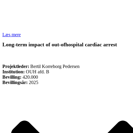
Læs mere
Long-term impact of out-ofhospital cardiac arrest
FORSKNING
Projektleder:
Bertil Korreborg Pedersen
Institution:
OUH afd. B
Bevilling:
420.000
Bevillingsår:
2025