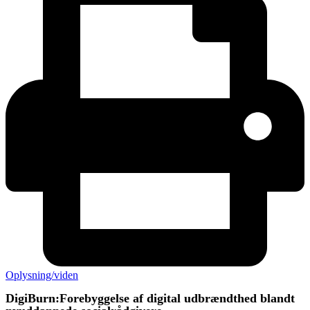
Oplysning/viden
DigiBurn:Forebyggelse af digital udbrændthed blandt