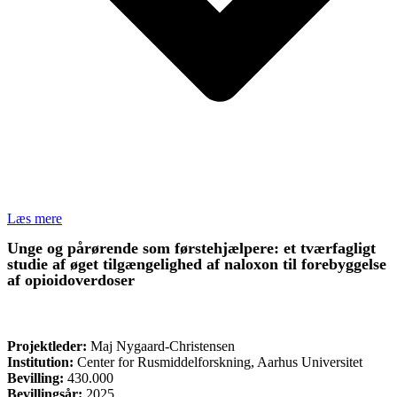
Læs mere
Unge og pårørende som førstehjælpere: et tværfagligt
studie af øget tilgængelighed af naloxon til forebyggelse
af opioidoverdoser
FORSKNING
Projektleder:
Maj Nygaard-Christensen
Institution:
Center for Rusmiddelforskning, Aarhus Universitet
Bevilling:
430.000
Bevillingsår:
2025