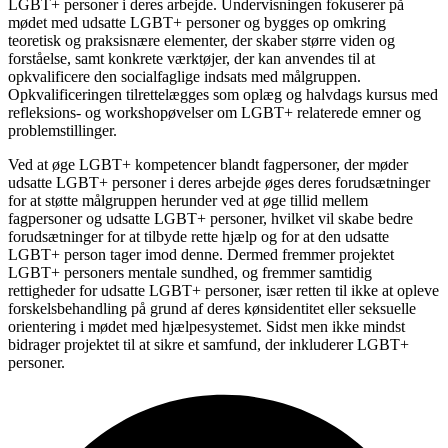
LGBT+ personer i deres arbejde. Undervisningen fokuserer på
mødet med udsatte LGBT+ personer og bygges op omkring
teoretisk og praksisnære elementer, der skaber større viden og
forståelse, samt konkrete værktøjer, der kan anvendes til at
opkvalificere den socialfaglige indsats med målgruppen.
Opkvalificeringen tilrettelægges som oplæg og halvdags kursus med
refleksions- og workshopøvelser om LGBT+ relaterede emner og
problemstillinger.
Ved at øge LGBT+ kompetencer blandt fagpersoner, der møder
udsatte LGBT+ personer i deres arbejde øges deres forudsætninger
for at støtte målgruppen herunder ved at øge tillid mellem
fagpersoner og udsatte LGBT+ personer, hvilket vil skabe bedre
forudsætninger for at tilbyde rette hjælp og for at den udsatte
LGBT+ person tager imod denne. Dermed fremmer projektet
LGBT+ personers mentale sundhed, og fremmer samtidig
rettigheder for udsatte LGBT+ personer, især retten til ikke at opleve
forskelsbehandling på grund af deres kønsidentitet eller seksuelle
orientering i mødet med hjælpesystemet. Sidst men ikke mindst
bidrager projektet til at sikre et samfund, der inkluderer LGBT+
personer.