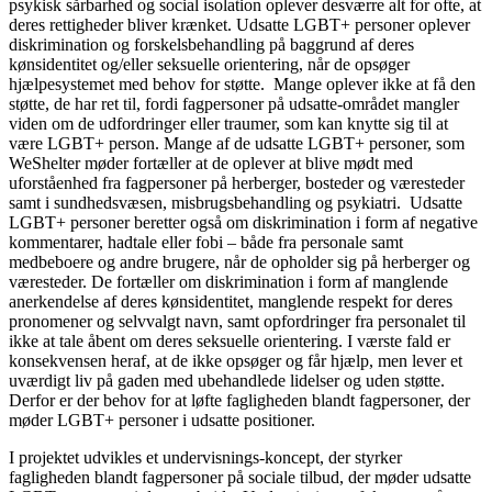
psykisk sårbarhed og social isolation oplever desværre alt for ofte, at
deres rettigheder bliver krænket. Udsatte LGBT+ personer oplever
diskrimination og forskelsbehandling på baggrund af deres
kønsidentitet og/eller seksuelle orientering, når de opsøger
hjælpesystemet med behov for støtte. Mange oplever ikke at få den
støtte, de har ret til, fordi fagpersoner på udsatte-området mangler
viden om de udfordringer eller traumer, som kan knytte sig til at
være LGBT+ person. Mange af de udsatte LGBT+ personer, som
WeShelter møder fortæller at de oplever at blive mødt med
uforståenhed fra fagpersoner på herberger, bosteder og væresteder
samt i sundhedsvæsen, misbrugsbehandling og psykiatri. Udsatte
LGBT+ personer beretter også om diskrimination i form af negative
kommentarer, hadtale eller fobi – både fra personale samt
medbeboere og andre brugere, når de opholder sig på herberger og
væresteder. De fortæller om diskrimination i form af manglende
anerkendelse af deres kønsidentitet, manglende respekt for deres
pronomener og selvvalgt navn, samt opfordringer fra personalet til
ikke at tale åbent om deres seksuelle orientering. I værste fald er
konsekvensen heraf, at de ikke opsøger og får hjælp, men lever et
uværdigt liv på gaden med ubehandlede lidelser og uden støtte.
Derfor er der behov for at løfte fagligheden blandt fagpersoner, der
møder LGBT+ personer i udsatte positioner.
I projektet udvikles et undervisnings-koncept, der styrker
fagligheden blandt fagpersoner på sociale tilbud, der møder udsatte