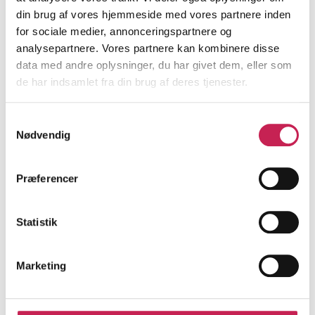
Bridging care for children with multiple
contacts to psychiatric and pediatric
din brug af vores hjemmeside med vores partnere inden
departments (CAREBRIDGE)
for sociale medier, annonceringspartnere og
analysepartnere. Vores partnere kan kombinere disse
FORSKNING
data med andre oplysninger, du har givet dem, eller som
Projektleder:
Stine Lundstrøm Kamionka
de har indsamlet fra din brug af deres tjenester.
Institution:
Børne- og Ungdomspsykiatri,
Syddanmark, Forskningsenheden
Samtykkevalg
Bevilling:
390.000
Nødvendig
Bevillingsår:
2025
Præferencer
Læs mere
Statistik
Tidlig identifikation af risikofaktorer for
frafald og manglende behandlingseffekt hos
Marketing
traumatiserede flygtninge
FORSKNING