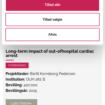
Projektleder:
Margit Kriegbaum
Tillad alle
Institution:
DIGNITY – Dansk Institut mod Tortur
Bevilling:
400.000
Bevillingsår:
2025
Tillad valgte
Læs mere
Afvis
Long-term impact of out-ofhospital cardiac
arrest
FORSKNING
Projektleder:
Bertil Korreborg Pedersen
Institution:
OUH afd. B
Bevilling:
420.000
Bevillingsår:
2025
Læs mere