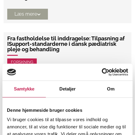
Læs mere
Fra fastholdelse til inddragelse: Tilpasning af
ISupport-standarderne i dansk pædiatrisk
pleje og behandling
FORSKNING
Projektleder:
Maria Schiønning Olsen
Institution:
Børn & Unge, Aarhus Universitetshospital
Bevilling:
387.000
Samtykke
Detaljer
Om
Bevillingsår:
2025
Denne hjemmeside bruger cookies
Læs mere
Vi bruger cookies til at tilpasse vores indhold og
annoncer, til at vise dig funktioner til sociale medier og til
at analysere vores trafik. Vi deler også oplysninger om