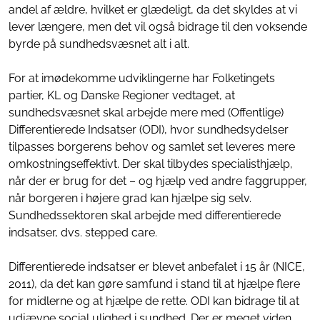
andel af ældre, hvilket er glædeligt, da det skyldes at vi
lever længere, men det vil også bidrage til den voksende
byrde på sundhedsvæsnet alt i alt.
For at imødekomme udviklingerne har Folketingets
partier, KL og Danske Regioner vedtaget, at
sundhedsvæsnet skal arbejde mere med (Offentlige)
Differentierede Indsatser (ODI), hvor sundhedsydelser
tilpasses borgerens behov og samlet set leveres mere
omkostningseffektivt. Der skal tilbydes specialisthjælp,
når der er brug for det – og hjælp ved andre faggrupper,
når borgeren i højere grad kan hjælpe sig selv.
Sundhedssektoren skal arbejde med differentierede
indsatser, dvs. stepped care.
Differentierede indsatser er blevet anbefalet i 15 år (NICE,
2011), da det kan gøre samfund i stand til at hjælpe flere
for midlerne og at hjælpe de rette. ODI kan bidrage til at
udjævne social ulighed i sundhed. Der er meget viden,