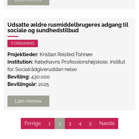
Udsatte ældre rusmiddelbrugeres adgang til
sociale og sundhedstilbud
FORSKNING
Projektleder:
Kristian Relsted Fahnøe
Institution:
Købehavns Professionshøjskole, Institut
for Socialrådgiveruddan nelse
Bevilling:
430.000
Bevillingsår:
2025
Læs mere
Forrige
1
2
3
4
5
Næste