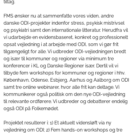
tiltag.
FMS ønsker nu at sammenfatte vores viden, andre
danske ODI-projekter indenfor stress, psykisk mistrivsel
og psykiatri samt den internationale litteratur. Herudfra vil
vi udarbejde en evidensbaseret, konkret og professionelt
opsat vejledning i at arbejde med ODI, som vi gør frit
tilgængeligt for alle. Vi udbreder ODI-vejledningen bredt
og især til kommuner og regioner via minimum tre
konferencer i KL og Danske Regioner især. Dertil vil vi
tilbyde fem workshops for kommuner og regioner i hhv.
København, Odense, Esbjerg, Aarhus og Aalborg om ODI
samt tre online webinarer, hvor alle frit kan deltage. Vi
kommunikerer også politisk om den nye ODI-vejledning
til relevante ordførere. Vi udbreder og debatterer endelig
også ODI på Folkemødet.
Projektet resulterer i: 1) Et aktuelt vidensløft via ny
vejledning om ODI; 2) Fem hands-on workshops og tre