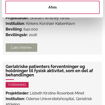
Afvis
ØVRIGE
Projektleder:
Graham Whitney Yantis
Institution:
Kirkens Korshær København
Bevilling:
640.000
Bevillingsår:
2026
Læs mere
Geriatriske patienters forventninger og
holdninger til fysisk aktivitet, som en del af
behandlingen
FORSKNING
Projektleder:
Lisbeth Kirstine Rosenbek Minet
Institution:
Odense Universitetshospital, Geriatrisk
Afdeling