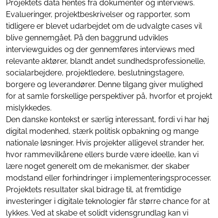
Projektets data hentes fra dokumenter og interviews.
Evalueringer, projektbeskrivelser og rapporter, som
tidligere er blevet udarbejdet om de udvalgte cases vil
blive gennemgået. På den baggrund udvikles
interviewguides og der gennemføres interviews med
relevante aktører, blandt andet sundhedsprofessionelle,
socialarbejdere, projektledere, beslutningstagere,
borgere og leverandører. Denne tilgang giver mulighed
for at samle forskellige perspektiver på, hvorfor et projekt
mislykkedes.
Den danske kontekst er særlig interessant, fordi vi har høj
digital modenhed, stærk politisk opbakning og mange
nationale løsninger. Hvis projekter alligevel strander her,
hvor rammevilkårene ellers burde være ideelle, kan vi
lære noget generelt om de mekanismer, der skaber
modstand eller forhindringer i implementeringsprocesser.
Projektets resultater skal bidrage til, at fremtidige
investeringer i digitale teknologier får større chance for at
lykkes. Ved at skabe et solidt vidensgrundlag kan vi