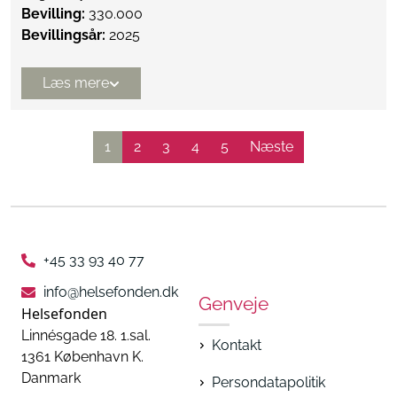
Bevilling:
330.000
Bevillingsår:
2025
Læs mere
1
2
3
4
5
Næste
+45 33 93 40 77
info@helsefonden.dk
Genveje
Helsefonden
Linnésgade 18. 1.sal.
Kontakt
1361 København K.
Danmark
Persondatapolitik