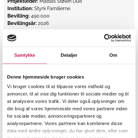
Projektleder:
Mattias Stølen Due
Institution:
Styrk Familierne
Bevilling:
490.000
Bevillingsår:
2026
Læs mere
Samtykke
Detaljer
Om
Ledelsesalliance for sammenhæng,
anerkendelse og styrket trivsel for LGBT+
personer
Denne hjemmeside bruger cookies
Vi bruger cookies til at tilpasse vores indhold og
ØVRIGE
annoncer, til at vise dig funktioner til sociale medier og til
Projektleder:
Emilie Schmidt Hem
at analysere vores trafik. Vi deler også oplysninger om
Institution:
Fonden Missionen blandt Hjemløse
din brug af vores hjemmeside med vores partnere inden
WeShelter
for sociale medier, annonceringspartnere og
Bevilling:
500.000
analysepartnere. Vores partnere kan kombinere disse
Bevillingsår:
2026
data med andre oplysninger, du har givet dem, eller som