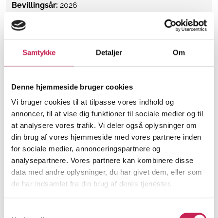
Bevillingsår:
2026
Læs mere
Samtykke
Detaljer
Om
Styrket kommunikation, synlighed og
medlemsopbygning i Landsforeningen RLS
Denne hjemmeside bruger cookies
Danmark
Vi bruger cookies til at tilpasse vores indhold og
ØVRIGE
annoncer, til at vise dig funktioner til sociale medier og til
at analysere vores trafik. Vi deler også oplysninger om
Projektleder:
Monica Staun
din brug af vores hjemmeside med vores partnere inden
Institution:
Landsforeningen Restless Legs Syndrome
for sociale medier, annonceringspartnere og
Bevilling:
600.000
analysepartnere. Vores partnere kan kombinere disse
Bevillingsår:
2026
data med andre oplysninger, du har givet dem, eller som
de har indsamlet fra din brug af deres tjenester.
Læs mere
Samtykkevalg