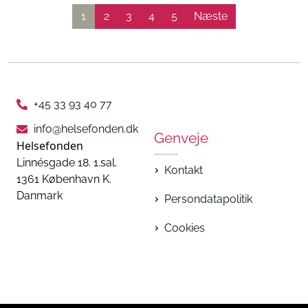
1
2
3
4
5
Næste
+45 33 93 40 77
info@helsefonden.dk
Genveje
Helsefonden
Linnésgade 18. 1.sal.
Kontakt
1361 København K.
Danmark
Persondatapolitik
Cookies