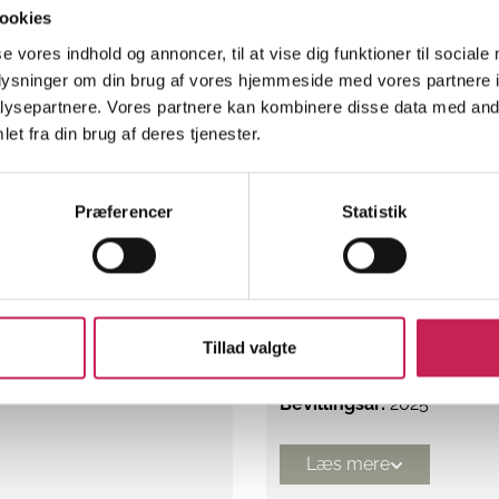
Projektleder:
Ane Eliasso
ion Midtjylland
ookies
Institution:
Psykiatrisk Fo
se vores indhold og annoncer, til at vise dig funktioner til sociale
Bevilling:
600.000
oplysninger om din brug af vores hjemmeside med vores partnere i
Bevillingsår:
2025
ysepartnere. Vores partnere kan kombinere disse data med andr
et fra din brug af deres tjenester.
Læs mere
Præferencer
Statistik
il et værdigt
Bias på førstehjælpso
ØVRIGE
Projektleder:
Vibeke Rein
Tillad valgte
Institution:
Dansk Førsteh
Bevilling:
350.000
Bevillingsår:
2025
Læs mere