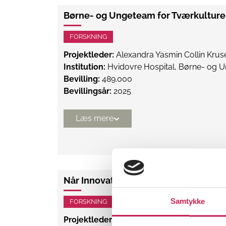
Børne- og Ungeteam for Tværkultur
FORSKNING
Projektleder:
Alexandra Yasmin Collin Krus
Institution:
Hvidovre Hospital, Børne- og U
Bevilling:
489.000
Bevillingsår:
2025
Læs mere
Når Innovation Stopper: Læring fra Uf
Samtykke
FORSKNING
Projektleder:
Lotte Groth Jensen