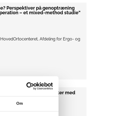
e? Perspektiver på genoptræning
operation – et mixed-method studie”
, HovedOrtocenteret, Afdeling for Ergo- og
sfællesskaber for Mennesker med
Om