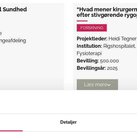
el Sundhed
“Hvad mener kirurgern
efter stivgørende ryg
FORSKNING
e
Projektleder:
Heidi Tegner
ngeafdeling
Institution:
Rigshospitalet
Fysioterapi
Bevilling:
500.000
Bevillingsår:
2025
Læs mere
orløste Pilotprojekter
Adgang til Bevægelse
Svær Psykisk Sygdom
Detaljer
FORSKNING