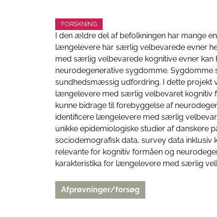
FORSKNING
I den ældre del af befolkningen har mange e
længelevere har særlig velbevarede evner he
med særlig velbevarede kognitive evner kan h
neurodegenerative sygdomme. Sygdomme som
sundhedsmæssig udfordring. I dette projekt v
længelevere med særlig velbevaret kognitiv fun
kunne bidrage til forebyggelse af neurodegen
identificere længelevere med særlig velbevare
unikke epidemiologiske studier af danskere på 
sociodemografisk data, survey data inklusiv ko
relevante for kognitiv formåen og neurodege
karakteristika for længelevere med særlig vel
Afprøvninger/forsøg