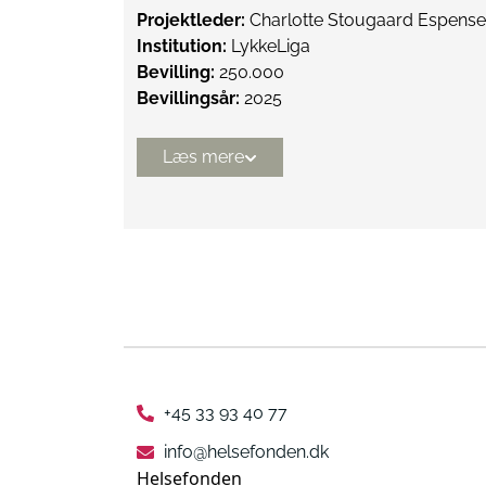
Projektleder:
Charlotte Stougaard Espens
Institution:
LykkeLiga
Bevilling:
250.000
Bevillingsår:
2025
Læs mere
+45 33 93 40 77
info@helsefonden.dk
Helsefonden