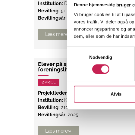
Institution:
DEFACTUM. Koncernkvalitet, Reg
Denne hjemmeside bruger c
Bevilling:
500.000
Vi bruger cookies til at tilpas
Bevillingsår:
2025
vores trafik. Vi deler også 
annonceringspartnere og anal
Læs mere
dem, eller som de har indsaml
Samtykkevalg
Nødvendig
Elever på specialskoler har også ret t
foreningsliv
ØVRIGE
Projektleder:
Fie Buhl Smedegaard
Afvis
Institution:
Kolding Volleyball Klub
Bevilling:
210.000
Bevillingsår:
2025
Læs mere