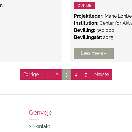
en
ØVRIGE
Projektleder:
Marie Lønbe
Institution:
Center for Akt
Bevilling:
350.000
Bevillingsår:
2025
Læs mere
Forrige
1
2
3
4
5
Næste
Genveje
Kontakt