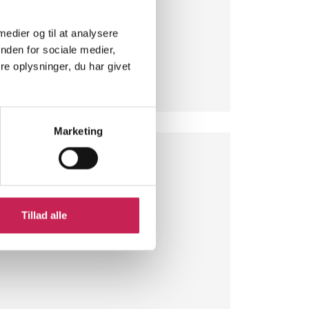
n
rskningsenhed, Region Sjælland
 medier og til at analysere
nden for sociale medier,
e oplysninger, du har givet
Marketing
mrådet
eck
Tillad alle
jælpsråd