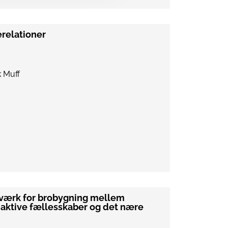
erelationer
k Muff
tværk for brobygning mellem
 aktive fællesskaber og det nære