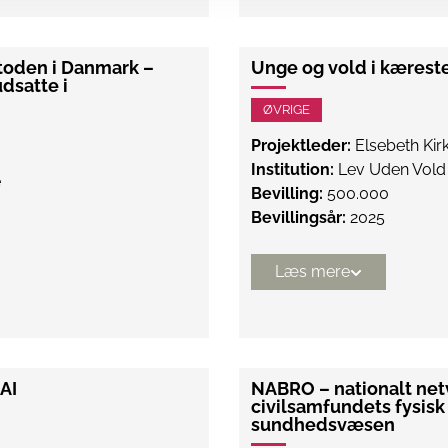
toden i Danmark –
Unge og vold i kærest
udsatte i
ØVRIGE
Projektleder:
Elsebeth Kir
Institution:
Lev Uden Vold
e
Bevilling:
500.000
Bevillingsår:
2025
Læs mere
AI
NABRO – nationalt ne
civilsamfundets fysisk
sundhedsvæsen