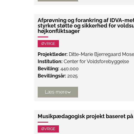
Afprøvning og forankring af IDVA-me
styrket støtte og sikkerhed for volds
højkonfliktsager
ØVRIGE
Projektleder:
Ditte-Marie Bjerregaard Mos
Institution:
Center for Voldsforebyggelse
Bevilling:
440.000
Bevillingsår:
2025
Læs mere
Musikpædagogisk projekt baseret på 
ØVRIGE