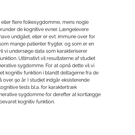
n eller flere folkesygdomme, mens nogle
runder de kognitive evner. Længelevere
ave undgået, eller er evt. immune over for
 mange patienter frygter, og som er en
il vi undersøge data som karakteriserer
ktion. Ultimativt vil resultaterne af studiet
erative sygdomme. For at opnå dette vil vi
t kognitiv funktion i blandt deltagerne fra de
over 90 år. I studiet indgår eksisterende
gnitive tests bl.a. for karaktertræk
nerative sygdomme for derefter at kortlægge
bevaret kognitiv funktion.