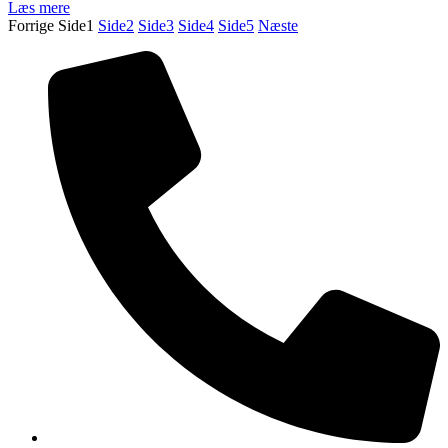
Læs mere
Forrige
Side
1
Side
2
Side
3
Side
4
Side
5
Næste