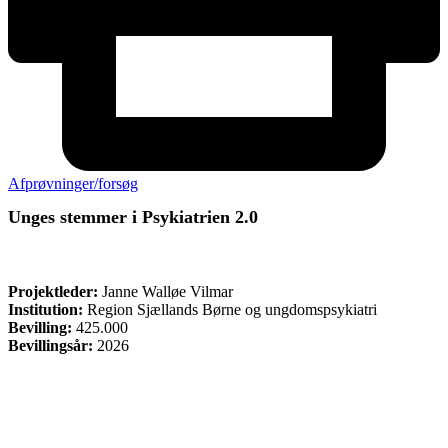
Afprøvninger/forsøg
Unges stemmer i Psykiatrien 2.0
ØVRIGE
Projektleder:
Janne Walløe Vilmar
Institution:
Region Sjællands Børne og ungdomspsykiatri
Bevilling:
425.000
Bevillingsår:
2026