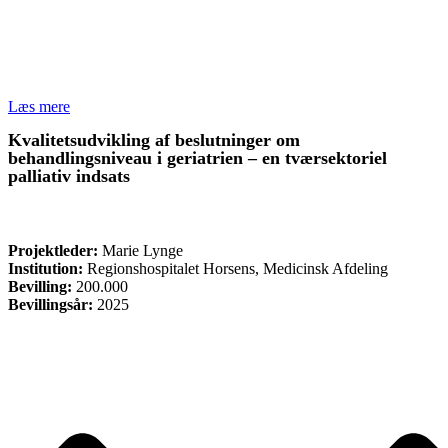
Læs mere
Kvalitetsudvikling af beslutninger om
behandlingsniveau i geriatrien – en tværsektoriel
palliativ indsats
FORSKNING
Projektleder:
Marie Lynge
Institution:
Regionshospitalet Horsens, Medicinsk Afdeling
Bevilling:
200.000
Bevillingsår:
2025