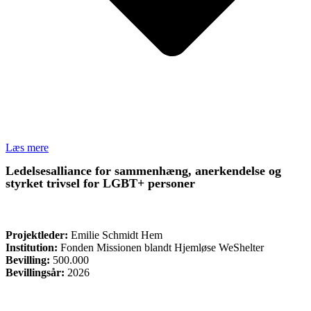
Læs mere
Ledelsesalliance for sammenhæng, anerkendelse og
styrket trivsel for LGBT+ personer
ØVRIGE
Projektleder:
Emilie Schmidt Hem
Institution:
Fonden Missionen blandt Hjemløse WeShelter
Bevilling:
500.000
Bevillingsår:
2026