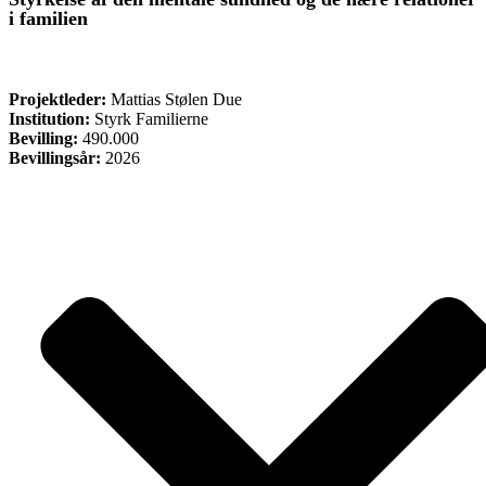
i familien
ØVRIGE
Projektleder:
Mattias Stølen Due
Institution:
Styrk Familierne
Bevilling:
490.000
Bevillingsår:
2026