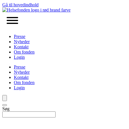
Gå til hovedindhold
Presse
Nyheder
Kontakt
Om fonden
Login
Presse
Nyheder
Kontakt
Om fonden
Login
Søg