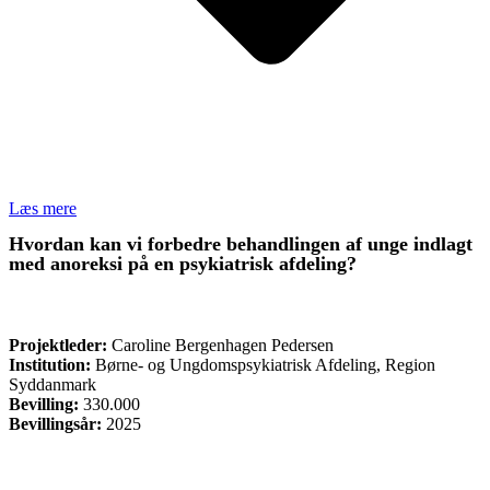
Læs mere
Hvordan kan vi forbedre behandlingen af unge indlagt
med anoreksi på en psykiatrisk afdeling?
FORSKNING
Projektleder:
Caroline Bergenhagen Pedersen
Institution:
Børne- og Ungdomspsykiatrisk Afdeling, Region
Syddanmark
Bevilling:
330.000
Bevillingsår:
2025