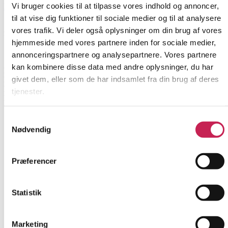
Vi bruger cookies til at tilpasse vores indhold og annoncer,
Læs mere
til at vise dig funktioner til sociale medier og til at analysere
Sorg i fællesskaber – styrket recovery for kvinder med
vores trafik. Vi deler også oplysninger om din brug af vores
flygtninge og migrationsbaggrund.
hjemmeside med vores partnere inden for sociale medier,
annonceringspartnere og analysepartnere. Vores partnere
ØVRIGE
kan kombinere disse data med andre oplysninger, du har
Projektleder:
Lise Lotte Duch
givet dem, eller som de har indsamlet fra din brug af deres
Institution:
FAKTI
Bevilling:
600.000
tjenester.
Bevillingsår:
2026
Samtykkevalg
Nødvendig
Præferencer
Statistik
Marketing