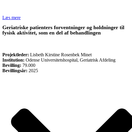
Læs mere
Geriatriske patienters forventninger og holdninger til
fysisk aktivitet, som en del af behandlingen
FORSKNING
Projektleder:
Lisbeth Kirstine Rosenbek Minet
Institution:
Odense Universitetshospital, Geriatrisk Afdeling
Bevilling:
79.000
Bevillingsår:
2025