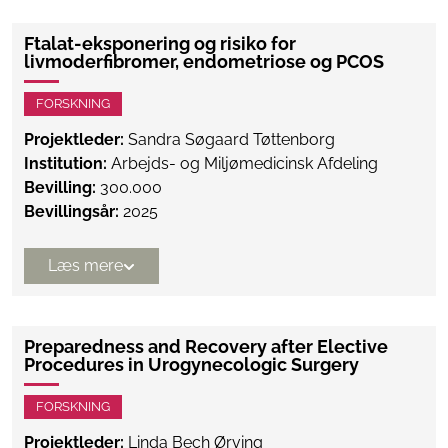
Ftalat-eksponering og risiko for
livmoderfibromer, endometriose og PCOS
FORSKNING
Projektleder:
Sandra Søgaard Tøttenborg
Institution:
Arbejds- og Miljømedicinsk Afdeling
Bevilling:
300.000
Bevillingsår:
2025
Læs mere
Preparedness and Recovery after Elective
Procedures in Urogynecologic Surgery
FORSKNING
Projektleder:
Linda Bech Ørving