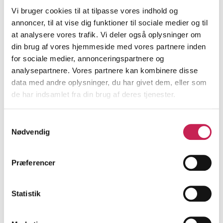
Institution:
Efter- og videreuddannelse, VIA University
Vi bruger cookies til at tilpasse vores indhold og
College
annoncer, til at vise dig funktioner til sociale medier og til
Bevilling:
490.000
at analysere vores trafik. Vi deler også oplysninger om
Bevillingsår:
2026
din brug af vores hjemmeside med vores partnere inden
for sociale medier, annonceringspartnere og
Læs mere
analysepartnere. Vores partnere kan kombinere disse
data med andre oplysninger, du har givet dem, eller som
de har indsamlet fra din brug af deres tjenester.
Styrket kommunikation, synlighed og
medlemsopbygning i Landsforeningen RLS
Samtykkevalg
Danmark
Nødvendig
ØVRIGE
Præferencer
Projektleder:
Monica Staun
Institution:
Landsforeningen Restless Legs Syndrome
Bevilling:
600.000
Statistik
Bevillingsår:
2026