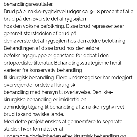
behandlingsresultater.
Brud på 2. nakke-ryghvirvel udgør ca. 9-18 procent af alle
brud på den øverste del af rygsøjlen
hos den voksne befolkning. Disse brud repræsenterer
generelt størstedelen af brud på
den øverste del af rygsøjlen hos den ældre befolkning.
Behandlingen af disse brud hos den ældre
befolkningsgruppe er genstand for debat i den
ortopædiske litteratur. Behandlingsstrategierne hertil
varierer fra konservativ behandling
til kirurgisk behandling. Flere undersøgelser har redegjort
overvejende fordele af kirurgisk
behandling med hensyn til overlevelse. Den ikke-
kirurgiske behandling er imidlertid en
almindelig tilgang til behandling af 2. nakke-ryghvirvel
brud i skandinaviske lande.
Med dette projekt ønskes at gennemføre to separate
studier, hvor formålet er at
undersøge dødeligheden efter kirurgisk behandling og