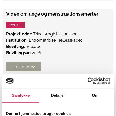
Viden om unge og menstruationssmerter
ØVRIGE
Projektleder:
Trine Krogh Håkansson
Institution:
Endometriose Fællesskabet
Bevilling:
350.000
Bevillingsår:
2026
Læs mere
E-læring om unge med dobbeltdiagnose.
Udvikling af e-læring til fagpersoner
Samtykke
Detaljer
Om
ØVRIGE
Projektleder:
Hanne Dam
Denne hjemmeside bruger cookies