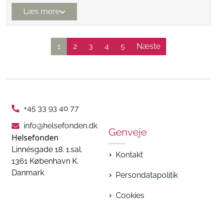
Læs mere
1
2
3
4
5
Næste
+45 33 93 40 77
info@helsefonden.dk
Genveje
Helsefonden
Linnésgade 18. 1.sal.
Kontakt
1361 København K.
Danmark
Persondatapolitik
Cookies