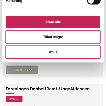
Marketing
Læs mere
Tarmportalen
Tillad alle
ØVRIGE
Tillad valgte
Projektleder:
Signe Havskjær Holm Pedersen
Institution:
Colitis-Crohn Foreningen
Bevilling:
675.000
Afvis
Bevillingsår:
2026
Læs mere
Foreningen DobbeltRamt-UngeAlliancen
ØVRIGE