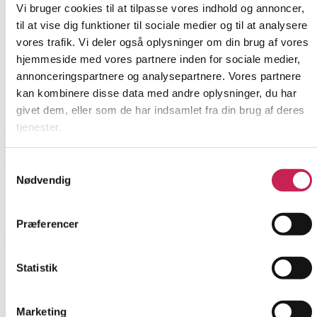
Vi bruger cookies til at tilpasse vores indhold og annoncer,
til at vise dig funktioner til sociale medier og til at analysere
vores trafik. Vi deler også oplysninger om din brug af vores
hjemmeside med vores partnere inden for sociale medier,
annonceringspartnere og analysepartnere. Vores partnere
kan kombinere disse data med andre oplysninger, du har
givet dem, eller som de har indsamlet fra din brug af deres
tjenester.
Læs mere
Ledelsesalliance for sammenhæng, anerkendelse og
styrket trivsel for LGBT+ personer
Samtykkevalg
Nødvendig
ØVRIGE
Projektleder:
Emilie Schmidt Hem
Præferencer
Institution:
Fonden Missionen blandt Hjemløse WeShelter
Bevilling:
500.000
Bevillingsår:
2026
Statistik
Marketing