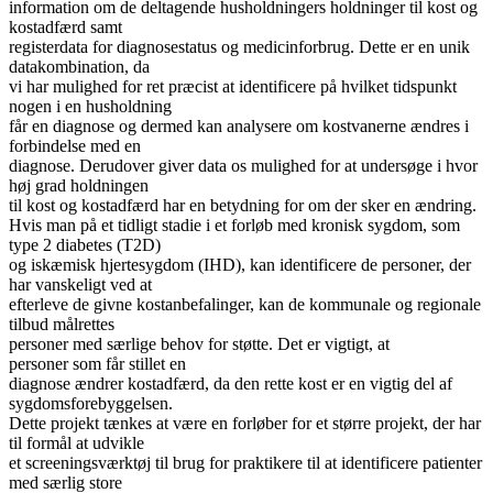
information om de deltagende husholdningers holdninger til kost og
kostadfærd samt
registerdata for diagnosestatus og medicinforbrug. Dette er en unik
datakombination, da
vi har mulighed for ret præcist at identificere på hvilket tidspunkt
nogen i en husholdning
får en diagnose og dermed kan analysere om kostvanerne ændres i
forbindelse med en
diagnose. Derudover giver data os mulighed for at undersøge i hvor
høj grad holdningen
til kost og kostadfærd har en betydning for om der sker en ændring.
Hvis man på et tidligt stadie i et forløb med kronisk sygdom, som
type 2 diabetes (T2D)
og iskæmisk hjertesygdom (IHD), kan identificere de personer, der
har vanskeligt ved at
efterleve de givne kostanbefalinger, kan de kommunale og regionale
tilbud målrettes
personer med særlige behov for støtte. Det er vigtigt, at
personer som får stillet en
diagnose ændrer kostadfærd, da den rette kost er en vigtig del af
sygdomsforebyggelsen.
Dette projekt tænkes at være en forløber for et større projekt, der har
til formål at udvikle
et screeningsværktøj til brug for praktikere til at identificere patienter
med særlig store