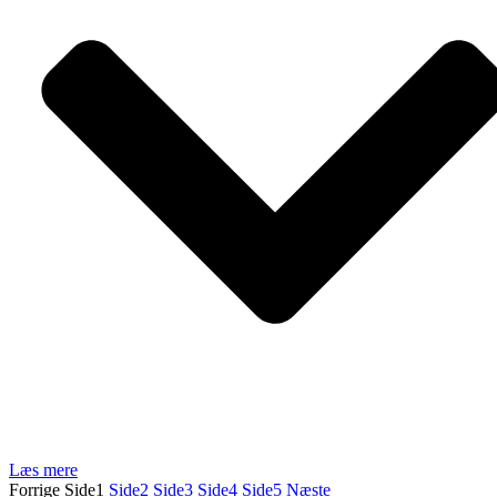
Læs mere
Forrige
Side
1
Side
2
Side
3
Side
4
Side
5
Næste