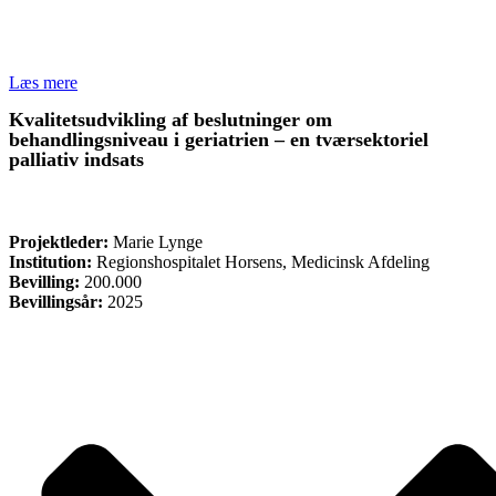
Læs mere
Kvalitetsudvikling af beslutninger om
behandlingsniveau i geriatrien – en tværsektoriel
palliativ indsats
FORSKNING
Projektleder:
Marie Lynge
Institution:
Regionshospitalet Horsens, Medicinsk Afdeling
Bevilling:
200.000
Bevillingsår:
2025