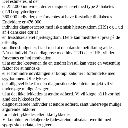
Det estimeres, at der
er 252.000 individer, der er diagnosticeret med type 2 diabetes
(T2D) og yderligere
360.000 individer, der forventes at have forstadier til diabetes.
Endvidere er 476.000
individer diagnosticeret med iskæmisk hjertesygdom (IHS) og 1 ud
af 4 danskere dør af
en livsstilsrelateret hjertesygdom. Dette kan medføre et pres på de
offentlig
sundhedsbudgetter, i takt med at den danske befolkning ældes.
Når et individ får en diagnose med hhv. T2D eller IHS, vil der
forventes en høj motivation
til at ændre kostvaner, da en ændret livsstil kan være en væsentlig
faktor for at mindske
eller forhindre udviklingen af komplikationer i forbindelse med
sygdommen. Ofte lykkes
det alligevel ikke for den diagnosticerede. I dette projekt vil vi
undersøge mulige årsager
til at det ikke lykkedes at ændre adfærd. Vi vil kigge på i hvor høj
grad det lykkedes for
diagnosticerede individer at ændre adfærd, samt undersøge mulige
afgørende faktorer
for at det lykkedes eller ikke lykkedes.
Vi kombinerer detaljerede fødevareindkøbsdata over tid med
spørgeskemadata, der giver