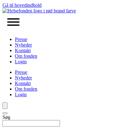
Gå til hovedindhold
Presse
Nyheder
Kontakt
Om fonden
Login
Presse
Nyheder
Kontakt
Om fonden
Login
Søg