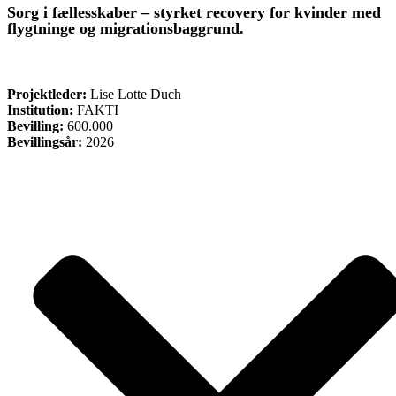
Sorg i fællesskaber – styrket recovery for kvinder med
flygtninge og migrationsbaggrund.
ØVRIGE
Projektleder:
Lise Lotte Duch
Institution:
FAKTI
Bevilling:
600.000
Bevillingsår:
2026