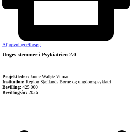
Afprøvninger/forsøg
Unges stemmer i Psykiatrien 2.0
ØVRIGE
Projektleder:
Janne Walløe Vilmar
Institution:
Region Sjællands Børne og ungdomspsykiatri
Bevilling:
425.000
Bevillingsår:
2026