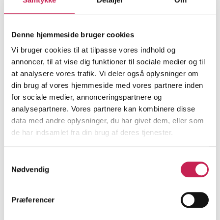
E-læring om unge med dobbeltdiagnose.
Udvikling af e-læring til fagpersoner
Denne hjemmeside bruger cookies
Vi bruger cookies til at tilpasse vores indhold og
ØVRIGE
annoncer, til at vise dig funktioner til sociale medier og til
Projektleder:
Hanne Dam
at analysere vores trafik. Vi deler også oplysninger om
Institution:
Efter- og videreuddannelse, VIA University
din brug af vores hjemmeside med vores partnere inden
College
for sociale medier, annonceringspartnere og
Bevilling:
490.000
analysepartnere. Vores partnere kan kombinere disse
Bevillingsår:
2026
data med andre oplysninger, du har givet dem, eller som
de har indsamlet fra din brug af deres tjenester.
Læs mere
Samtykkevalg
Nødvendig
Styrket kommunikation, synlighed og
medlemsopbygning i Landsforeningen RLS
Præferencer
Danmark