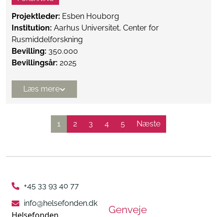
Projektleder:
Esben Houborg
Institution:
Aarhus Universitet, Center for
Rusmiddelforskning
Bevilling:
350.000
Bevillingsår:
2025
Læs mere
1
2
3
4
5
Næste
+45 33 93 40 77
info@helsefonden.dk
Genveje
Helsefonden