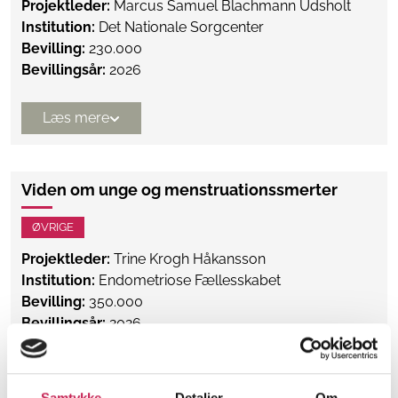
Projektleder:
Marcus Samuel Blachmann Udsholt
Institution:
Det Nationale Sorgcenter
Bevilling:
230.000
Bevillingsår:
2026
Læs mere
Viden om unge og menstruationssmerter
ØVRIGE
Projektleder:
Trine Krogh Håkansson
Institution:
Endometriose Fællesskabet
Bevilling:
350.000
Bevillingsår:
2026
Læs mere
Samtykke
Detaljer
Om