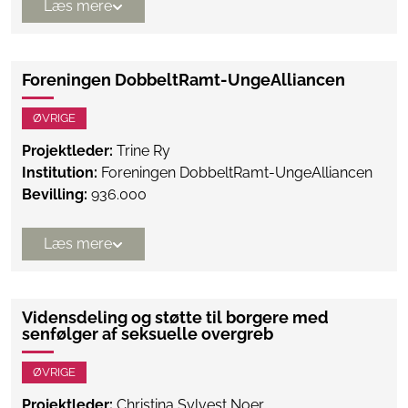
Læs mere
Foreningen DobbeltRamt-UngeAlliancen
ØVRIGE
Projektleder:
Trine Ry
Institution:
Foreningen DobbeltRamt-UngeAlliancen
Bevilling:
936.000
Læs mere
Vidensdeling og støtte til borgere med
senfølger af seksuelle overgreb
ØVRIGE
Projektleder:
Christina Sylvest Noer