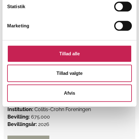
ØVRIGE
Statistik
Projektleder:
Monica Staun
Institution:
Landsforeningen Restless Legs Syndrome
Marketing
Bevilling:
600.000
Bevillingsår:
2026
Læs mere
Tillad alle
Tillad valgte
Tarmportalen
ØVRIGE
Afvis
Projektleder:
Signe Havskjær Holm Pedersen
Institution:
Colitis-Crohn Foreningen
Bevilling:
675.000
Bevillingsår:
2026