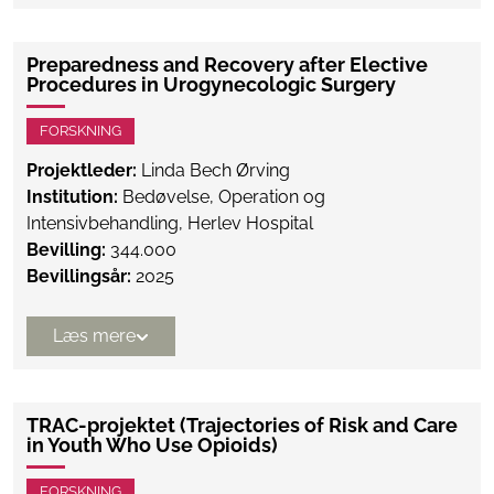
Preparedness and Recovery after Elective
Procedures in Urogynecologic Surgery
FORSKNING
Projektleder:
Linda Bech Ørving
Institution:
Bedøvelse, Operation og
Intensivbehandling, Herlev Hospital
Bevilling:
344.000
Bevillingsår:
2025
Læs mere
TRAC-projektet (Trajectories of Risk and Care
in Youth Who Use Opioids)
FORSKNING