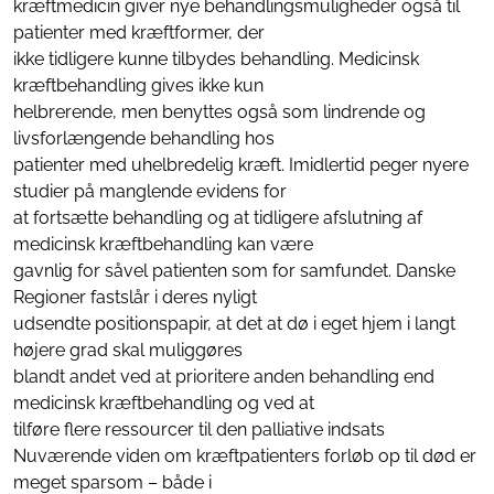
kræftmedicin giver nye behandlingsmuligheder også til
patienter med kræftformer, der
ikke tidligere kunne tilbydes behandling. Medicinsk
kræftbehandling gives ikke kun
helbrerende, men benyttes også som lindrende og
livsforlængende behandling hos
patienter med uhelbredelig kræft. Imidlertid peger nyere
studier på manglende evidens for
at fortsætte behandling og at tidligere afslutning af
medicinsk kræftbehandling kan være
gavnlig for såvel patienten som for samfundet. Danske
Regioner fastslår i deres nyligt
udsendte positionspapir, at det at dø i eget hjem i langt
højere grad skal muliggøres
blandt andet ved at prioritere anden behandling end
medicinsk kræftbehandling og ved at
tilføre flere ressourcer til den palliative indsats
Nuværende viden om kræftpatienters forløb op til død er
meget sparsom – både i