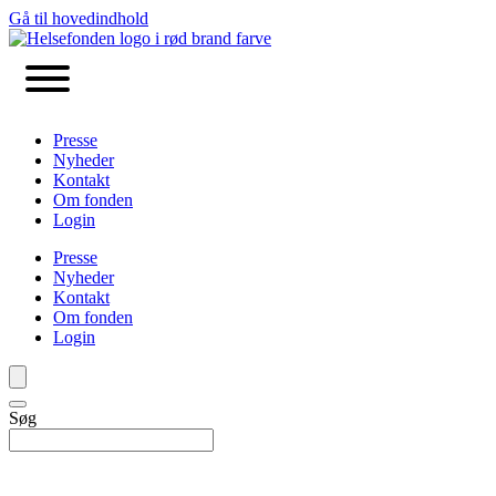
Gå til hovedindhold
Presse
Nyheder
Kontakt
Om fonden
Login
Presse
Nyheder
Kontakt
Om fonden
Login
Søg