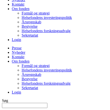
Kontakt
Om fonden
Formål og strategi
Helsefondens investeringspolitik
Årsregnskab
Bestyrelse
Helsefondens forskningsudvalg
Sekretariat
Login
Presse
Nyheder
Kontakt
Om fonden
Formål og strategi
Helsefondens investeringspolitik
Årsregnskab
Bestyrelse
Helsefondens forskningsudvalg
Sekretariat
Login
Søg