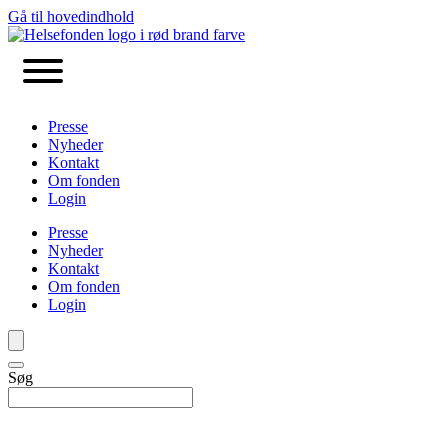
Gå til hovedindhold
Presse
Nyheder
Kontakt
Om fonden
Login
Presse
Nyheder
Kontakt
Om fonden
Login
Søg