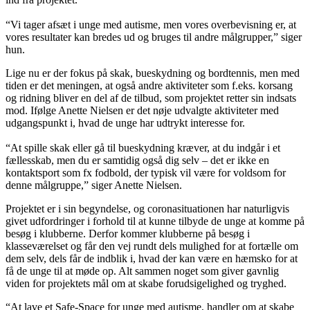
“Vi tager afsæt i unge med autisme, men vores overbevisning er, at
vores resultater kan bredes ud og bruges til andre målgrupper,” siger
hun.
Lige nu er der fokus på skak, bueskydning og bordtennis, men med
tiden er det meningen, at også andre aktiviteter som f.eks. korsang
og ridning bliver en del af de tilbud, som projektet retter sin indsats
mod. Ifølge Anette Nielsen er det nøje udvalgte aktiviteter med
udgangspunkt i, hvad de unge har udtrykt interesse for.
“At spille skak eller gå til bueskydning kræver, at du indgår i et
fællesskab, men du er samtidig også dig selv – det er ikke en
kontaktsport som fx fodbold, der typisk vil være for voldsom for
denne målgruppe,” siger Anette Nielsen.
Projektet er i sin begyndelse, og coronasituationen har naturligvis
givet udfordringer i forhold til at kunne tilbyde de unge at komme på
besøg i klubberne. Derfor kommer klubberne på besøg i
klasseværelset og får den vej rundt dels mulighed for at fortælle om
dem selv, dels får de indblik i, hvad der kan være en hæmsko for at
få de unge til at møde op. Alt sammen noget som giver gavnlig
viden for projektets mål om at skabe forudsigelighed og tryghed.
“At lave et Safe-Space for unge med autisme, handler om at skabe