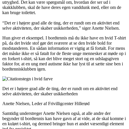
utryghed. Det kan være spørgsmål om, hvordan der ser ud i
skakklubben, skal de have deres egen vanddunk med, eller om de
kan bruge toilettet.
“Det er i højere grad alle de ting, der er rundt om en aktivitet end
selve aktiviteten, der skaber usikkerheden,” siger Anette Nielsen.
Hun giver et eksempel. I bordtennis må du ikke have en hvid T-shirt
på, da det hvide stof gør det sværere at se den hvide bold for
modstanderen. En sådan information er vigtig at få fortalt. For mens
det måske ikke er så fatalt for de fleste unge mennesker at møde op i
en forkert t-shirt, så kan det blive meget stort og en udslagsgiven
faktor for, at en ung med autisme ikke har lyst til at sætte sine ben i
bordtennisklubben igen.
Det er i højere grad alle de ting, der er rundt om en aktivitet end
selve aktiviteten, der skaber usikkerheden
Anette Nielsen, Leder af Frivilligcenter Hillerød
Samtidig understreger Anette Nielsen også, at alle andre der
begynder til bordtennis kan have gavn af at vide, at de skal komme i
en kulørt t-shirt, og dermed bringer hun et andet væsentligt element
ind fra projektet.