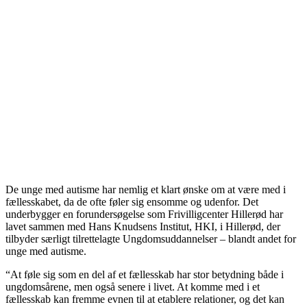
netværk, der giver dem en styrket position i forhold til at både
gennemføre projektet og få nogle brugbare resultater
Projektet gør en forskel
Projektet har potentiale til at give unge med autisme en forøget
livskvalitet og mindske risikoen for ensomhed både nu og på sigt
Projektet kan bredes ud
Projektet tager udgangspunkt i unge med autisme, men det er
tanken, at den udviklede metode vil kunne bredes ud dels til andre
grupper, dels til andre steder i landet
Har du et godt projekt?
Læs mere om Helsefondens krav og ansøgningsprocedure
her
De unge med autisme har nemlig et klart ønske om at være med i
fællesskabet, da de ofte føler sig ensomme og udenfor. Det
underbygger en forundersøgelse som Frivilligcenter Hillerød har
lavet sammen med Hans Knudsens Institut, HKI, i Hillerød, der
tilbyder særligt tilrettelagte Ungdomsuddannelser – blandt andet for
unge med autisme.
“At føle sig som en del af et fællesskab har stor betydning både i
ungdomsårene, men også senere i livet. At komme med i et
fællesskab kan fremme evnen til at etablere relationer, og det kan