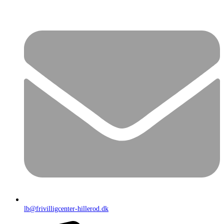
lb@frivilligcenter-hillerod.dk