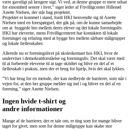
være gavnligt på længere sigt. Vi ved, at denne gruppe er mere udsat
for ensomhed senere i livet,” siger leder af Frivilligcenter Hillerød
Anette Nielsen, der står bag projektet.
Projektet er kommet i stand, fordi HKI henvendte sig til Anette
Nielsen med en forespørgsel, der gik på, om de kunne samarbejde
om at byggede bro mellem deres elever og det lokale foreningsliv.
HKI har eleverne, mens Frivilligcenteret har kontakten til lokale
foreninger og erfaring med at bygge bro mellem sårbare målgrupper
og lokale fællesskaber.
Allerede nu er foreningslivet på skoleskemaet hos HKI, hvor de
underviser i demokratiforståelse og foreningsliv. Det skal være med
til at forberede eleverne til at tage skridtet og blive en del af et
fællesskab i praksis, men der er brug for hjælp, hvis det skal lykkes.
”Vi har brug for en metode, der kan nedbryde de barrierer, som står i
vejen for, at den her gruppe melder sig ind i og bliver en del af en
forening,” siger Anette Nielsen.
Ingen hvide t-shirt og
andre informationer
Mange af de barrierer, der er tale om, er ting som for mange bliver
taget for givet, men som for denne målgruppe kan skabe stor