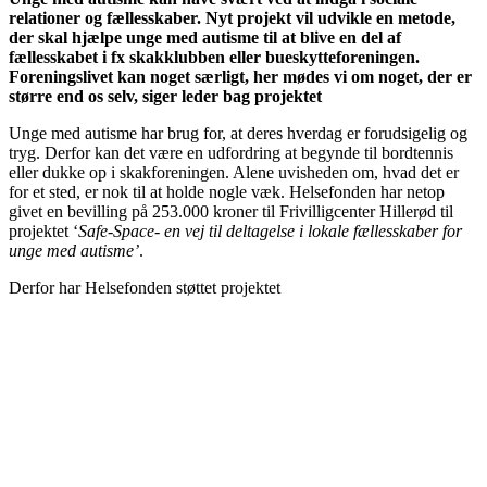
relationer og fællesskaber. Nyt projekt vil udvikle en metode,
der skal hjælpe unge med autisme til at blive en del af
fællesskabet i fx skakklubben eller bueskytteforeningen.
Foreningslivet kan noget særligt, her mødes vi om noget, der er
større end os selv, siger leder bag projektet
Unge med autisme har brug for, at deres hverdag er forudsigelig og
tryg. Derfor kan det være en udfordring at begynde til bordtennis
eller dukke op i skakforeningen. Alene uvisheden om, hvad det er
for et sted, er nok til at holde nogle væk. Helsefonden har netop
givet en bevilling på 253.000 kroner til Frivilligcenter Hillerød til
projektet ‘
Safe-Space- en vej til deltagelse i lokale fællesskaber for
unge med autisme’
.
Derfor har Helsefonden støttet projektet
Godt forarbejde
Projektet har undersøgt målgruppens ønsker og behov, som har givet
viden de kan arbejde ud fra.
Ansøger har samtidig også været i dialog med det lokale
foreningsliv og andre aktører og sikret aktiv deltagelse til projektet.
Projektet kan gennemføres
Ansøger har en stærk lokal forankring og har både viden og et godt