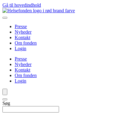
Gå til hovedindhold
Presse
Nyheder
Kontakt
Om fonden
Login
Presse
Nyheder
Kontakt
Om fonden
Login
Søg