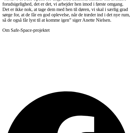
forudsigelighed, det er det, vi arbejder hen imod i første omgang.
Det er ikke nok, at tage dem med hen til døren, vi skal i særlig grad
sørge for, at de får en god oplevelse, når de træder ind i det nye rum,
så de også får lyst til at komme igen” siger Anette Nielsen.
Om Safe-Space-projektet
Safe-space-projektet er et brobygningsprojekt mellem Frivilligcenter
Hillerød og Hans Knudsen Institut, HKI, Hillerød, der samtidig
involverer en række lokale foreninger.
Målet er, at få flere unge med autisme til at deltage i det lokale
foreningsliv ved at samarbejde om at skabe trygge rum – safe-
space – i forbindelse med deres deltagelse.
Læs mere om projektet hos
Frivilligcenter Hillerød