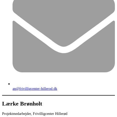
an@frivilligcenter-hillerod.dk
Lærke Brønholt
Projektmedarbejder, Frivilligcenter Hillerød