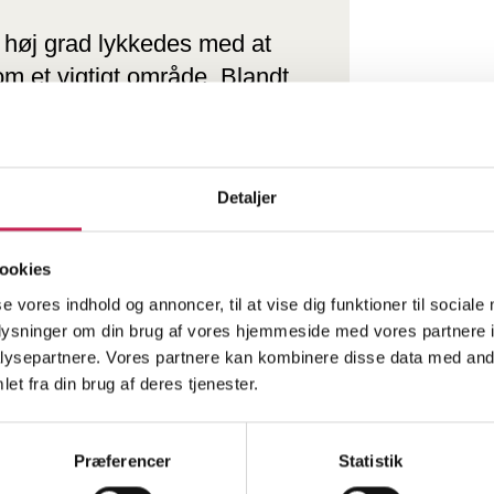
 høj grad lykkedes med at
om et vigtigt område. Blandt
g, at mange unge med autisme
 for at passe ind i den
 Det er blot ét eksempel på
Detaljer
ematik.
ookies
Lise Bonnevie, direktør i Helsefonden
se vores indhold og annoncer, til at vise dig funktioner til sociale
oplysninger om din brug af vores hjemmeside med vores partnere i
ysepartnere. Vores partnere kan kombinere disse data med andr
et fra din brug af deres tjenester.
end unge med en formel dobbeltdiagnose. Mange unge har
rug af rusmidler uden nødvendigvis at være udredt,
er behov for både mere viden om målgruppen og løsninger, der
Præferencer
Statistik
tion.