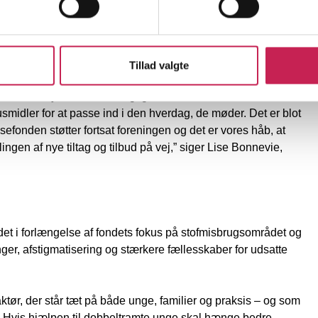
et fagligt Advisory Board skal Foreningen DobbeltRamt-
es erfaringer som en central del af arbejdet, samt bringe
lutningsrum.
Tillad valgte
etablere ny viden om et vigtigt område. Blandt andet ved vi i
idler for at passe ind i den hverdag, de møder. Det er blot
fonden støtter fortsat foreningen og det er vores håb, at
ngen af nye tiltag og tilbud på vej,” siger Lise Bonnevie,
et i forlængelse af fondets fokus på stofmisbrugsområdet og
ger, afstigmatisering og stærkere fællesskaber for udsatte
ktør, der står tæt på både unge, familier og praksis – og som
r. Hvis hjælpen til dobbeltramte unge skal hænge bedre