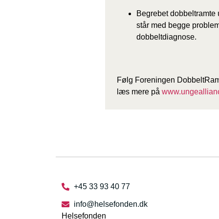
Begrebet dobbeltramte 
står med begge problems
dobbeltdiagnose.
Følg Foreningen DobbeltRamt
læs mere på
www.ungeallian
+45 33 93 40 77
info@helsefonden.dk
Helsefonden