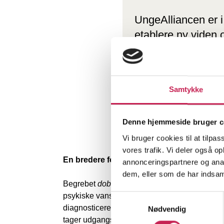
UngeAlliancen er i
etablere ny viden 
andet ved vi i da
anvender rusmidler
hverdag, de møder.
Samtykke
en kompleks probl
Denne hjemmeside bruger c
Vi bruger cookies til at tilpas
vores trafik. Vi deler også 
En bredere forståelse af målgruppen
annonceringspartnere og anal
dem, eller som de har indsaml
Begrebet
dobbeltramte unge
favner bredere 
psykiske vanskeligheder og et problematisk b
Samtykkevalg
diagnosticeret eller registreret. Derfor er d
Nødvendig
tager udgangspunkt i de unges samlede situa