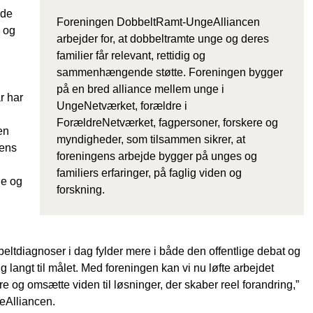
jde
Foreningen DobbeltRamt-UngeAlliancen
 og
arbejder for, at dobbeltramte unge og deres
familier får relevant, rettidig og
sammenhængende støtte. Foreningen bygger
på en bred alliance mellem unge i
r har
UngeNetværket, forældre i
ForældreNetværket, fagpersoner, forskere og
en
myndigheder, som tilsammen sikrer, at
gens
foreningens arbejde bygger på unges og
familiers erfaringer, på faglig viden og
de og
forskning.
beltdiagnoser i dag fylder mere i både den offentlige debat og
 langt til målet. Med foreningen kan vi nu løfte arbejdet
og omsætte viden til løsninger, der skaber reel forandring,”
eAlliancen.