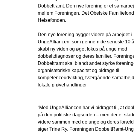
Dobbeltramt. Den nye forening er et samarbe
mellem Foreningen, Det Obelske Familiefond
Helsefonden.
Den nye forening bygger videre på arbejdet i
UngeAlliancen, som gennem de seneste 10 å
skabt ny viden og øget fokus på unge med
dobbeltdiagnoser og deres familier. Forening
Dobbeltramt skal blandt andet styrke forenin
organisatoriske kapacitet og bidrage til
kompetenceudvikling, tværgående samarbej
lokale prøvehandlinger.
“Med UngeAlliancen har vi bidraget til, at dob
på den politiske dagsorden – men der er stadig
videre sammen med de unge og deres forældre 
siger Trine Ry, Foreningen DobbeltRamt-Ung