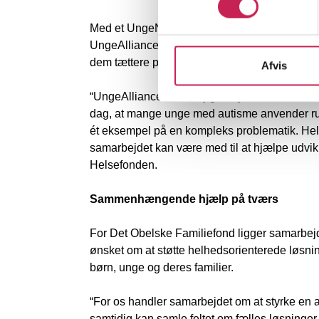
Med et UngeNetværk, et ForældreNetværk og 
UngeAlliancen fastholde de unges og familiern
dem tættere på både praksisudvikling og bes
Afvis
“UngeAlliancen er i høj grad lykkedes med at 
dag, at mange unge med autisme anvender rusm
ét eksempel på en kompleks problematik. Helse
samarbejdet kan være med til at hjælpe udvikli
Helsefonden.
Sammenhængende hjælp på tværs
For Det Obelske Familiefond ligger samarbejd
ønsket om at støtte helhedsorienterede løsnin
børn, unge og deres familier.
“For os handler samarbejdet om at styrke en a
samtidig kan samle feltet om fælles løsninge