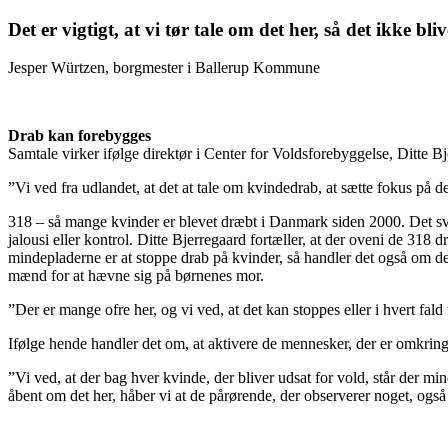
Det er vigtigt, at vi tør tale om det her, så det ikke bli
Jesper Würtzen, borgmester i Ballerup Kommune
Drab kan forebygges
Samtale virker ifølge direktør i Center for Voldsforebyggelse, Ditte B
”Vi ved fra udlandet, at det at tale om kvindedrab, at sætte fokus på det
318 – så mange kvinder er blevet dræbt i Danmark siden 2000. Det svar
jalousi eller kontrol. Ditte Bjerregaard fortæller, at der oveni de 31
mindepladerne er at stoppe drab på kvinder, så handler det også om d
mænd for at hævne sig på børnenes mor.
”Der er mange ofre her, og vi ved, at det kan stoppes eller i hvert fald
Ifølge hende handler det om, at aktivere de mennesker, der er omkring 
”Vi ved, at der bag hver kvinde, der bliver udsat for vold, står der min
åbent om det her, håber vi at de pårørende, der observerer noget, også 