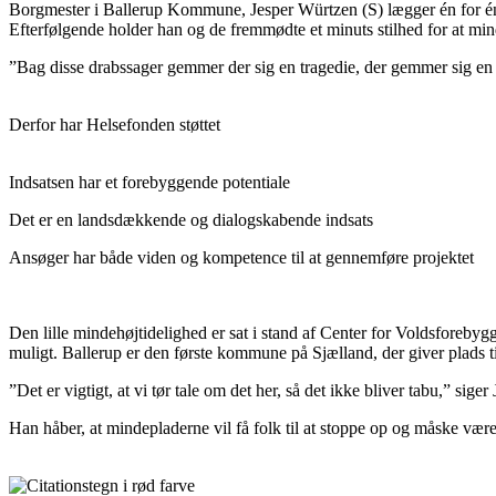
Borgmester i Ballerup Kommune, Jesper Würtzen (S) lægger én for én
Efterfølgende holder han og de fremmødte et minuts stilhed for at m
”Bag disse drabssager gemmer der sig en tragedie, der gemmer sig en
Derfor har Helsefonden støttet
Indsatsen har et forebyggende potentiale
Det er en landsdækkende og dialogskabende indsats
Ansøger har både viden og kompetence til at gennemføre projektet
Den lille mindehøjtidelighed er sat i stand af Center for Voldsforeby
muligt. Ballerup er den første kommune på Sjælland, der giver plads til
”Det er vigtigt, at vi tør tale om det her, så det ikke bliver tabu,” sige
Han håber, at mindepladerne vil få folk til at stoppe op og måske være 