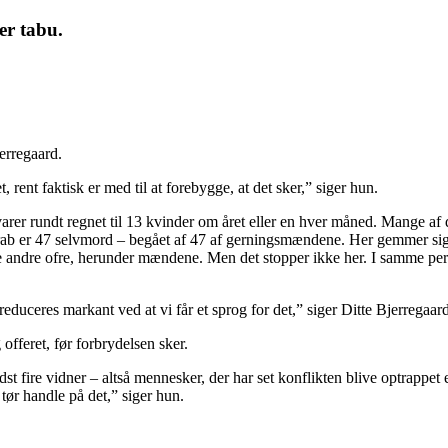
ver tabu.
jerregaard.
, rent faktisk er med til at forebygge, at det sker,” siger hun.
er rundt regnet til 13 kvinder om året eller en hver måned. Mange af dra
8 drab er 47 selvmord – begået af 47 af gerningsmændene. Her gemmer sig 
e andre ofre, herunder mændene. Men det stopper ikke her. I samme perio
 reduceres markant ved at vi får et sprog for det,” siger Ditte Bjerregaard
offeret, før forbrydelsen sker.
dst fire vidner – altså mennesker, der har set konflikten blive optrappet
tør handle på det,” siger hun.