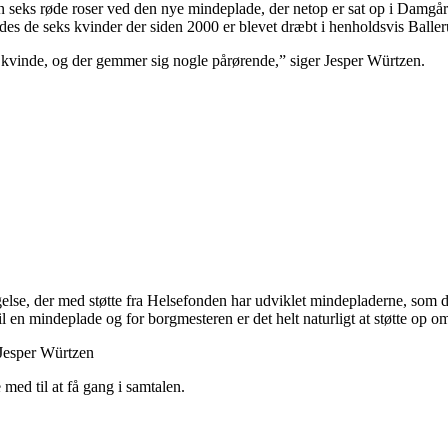
 seks røde roser ved den nye mindeplade, der netop er sat op i Damgå
indes de seks kvinder der siden 2000 er blevet dræbt i henholdsvis Ba
 kvinde, og der gemmer sig nogle pårørende,” siger Jesper Würtzen.
ggelse, der med støtte fra Helsefonden har udviklet mindepladerne, som 
 en mindeplade og for borgmesteren er det helt naturligt at støtte op om
r Jesper Würtzen
med til at få gang i samtalen.