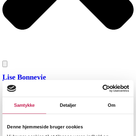
Lise Bonnevie
Helle Sandborg
Samtykke
Detaljer
Om
Denne hjemmeside bruger cookies
Nanna Stærmose