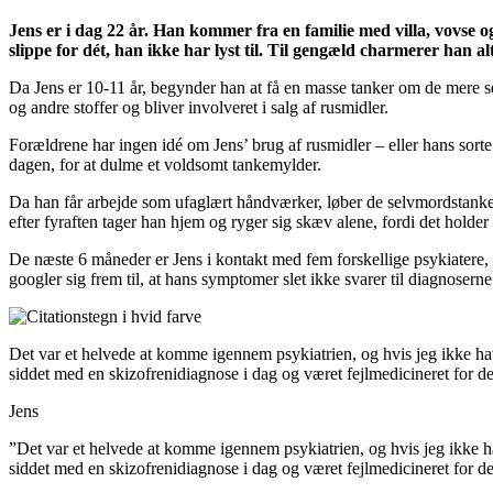
Jens er i dag 22 år. Han kommer fra en familie med villa, vovse og
slippe for dét, han ikke har lyst til. Til gengæld charmerer han alt
Da Jens er 10-11 år, begynder han at få en masse tanker om de mere s
og andre stoffer og bliver involveret i salg af rusmidler.
Forældrene har ingen idé om Jens’ brug af rusmidler – eller hans sort
dagen, for at dulme et voldsomt tankemylder.
Da han får arbejde som ufaglært håndværker, løber de selvmordstanker,
efter fyraften tager han hjem og ryger sig skæv alene, fordi det holder
De næste 6 måneder er Jens i kontakt med fem forskellige psykiatere, 
googler sig frem til, at hans symptomer slet ikke svarer til diagnoserne
Det var et helvede at komme igennem psykiatrien, og hvis jeg ikke hav
siddet med en skizofrenidiagnose i dag og været fejlmedicineret for d
Jens
”Det var et helvede at komme igennem psykiatrien, og hvis jeg ikke ha
siddet med en skizofrenidiagnose i dag og været fejlmedicineret for de