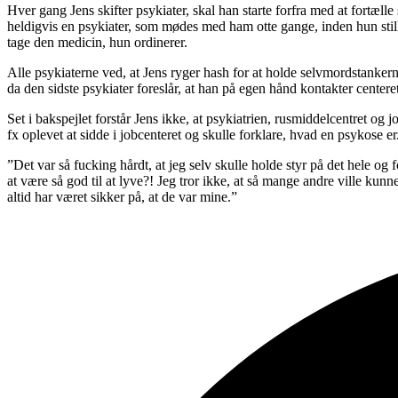
Hver gang Jens skifter psykiater, skal han starte forfra med at fortæll
heldigvis en psykiater, som mødes med ham otte gange, inden hun stil
tage den medicin, hun ordinerer.
Alle psykiaterne ved, at Jens ryger hash for at holde selvmordstanke
da den sidste psykiater foreslår, at han på egen hånd kontakter cente
Set i bakspejlet forstår Jens ikke, at psykiatrien, rusmiddelcentret 
fx oplevet at sidde i jobcenteret og skulle forklare, hvad en psykose er
”Det var så fucking hårdt, at jeg selv skulle holde styr på det hele og
at være så god til at lyve?! Jeg tror ikke, at så mange andre ville kun
altid har været sikker på, at de var mine.”