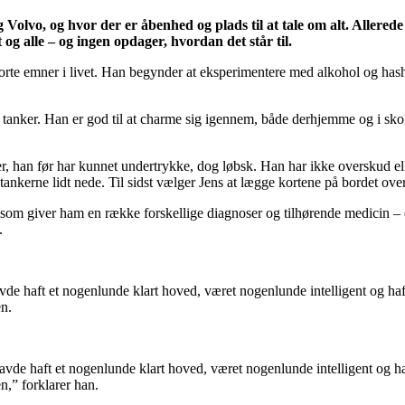
 Volvo, og hvor der er åbenhed og plads til at tale om alt. Allered
 og alle – og ingen opdager, hvordan det står til.
orte emner i livet. Han begynder at eksperimentere med alkohol og hash
e tanker. Han er god til at charme sig igennem, både derhjemme og i sko
 han før har kunnet undertrykke, dog løbsk. Han har ikke overskud eller
 tankerne lidt nede. Til sidst vælger Jens at lægge kortene på bordet ove
som giver ham en række forskellige diagnoser og tilhørende medicin – d
.
de haft et nogenlunde klart hoved, været nogenlunde intelligent og haf
en.
vde haft et nogenlunde klart hoved, været nogenlunde intelligent og ha
n,” forklarer han.