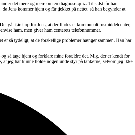
s minder det mere og mere om en diagnose-quiz. Til sidst får han
 da Jens kommer hjem og får tjekket på nettet, så han begynder at
t går først op for Jens, at der findes et kommunalt rusmiddelcenter,
e henvise ham, men giver ham centerets telefonnummer.
det er så tydeligt, at de forskellige problemer hænger sammen. Han har
– og så tage hjem og forklare mine forældre det. Mig, der er kendt for
ste, at jeg har kunne holde nogenlunde styr på tankerne, selvom jeg ikke