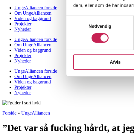
dem, eller som de har indsaml
UngeAlliancen forside
Om UngeAlliancen
Viden og baggrund
Samtykkevalg
Projekter
Nødvendig
Nyheder
UngeAlliancen forside
Om UngeAlliancen
Viden og baggrund
Projekter
Nyheder
Afvis
UngeAlliancen forside
Om UngeAlliancen
Viden og baggrund
Projekter
Nyheder
Forside
»
UngeAlliancen
”Det var så fucking hårdt, at jeg