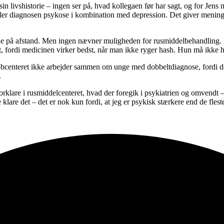
e sin livshistorie – ingen ser på, hvad kollegaen før har sagt, og for Jen
ler diagnosen psykose i kombination med depression. Det giver mening,
rne på afstand. Men ingen nævner muligheden for rusmiddelbehandling. De
ret, fordi medicinen virker bedst, når man ikke ryger hash. Hun må ikk
og jobcenteret ikke arbejder sammen om unge med dobbeltdiagnose, fordi 
.
 forklare i rusmiddelcenteret, hvad der foregik i psykiatrien og omvendt 
ne klare det – det er nok kun fordi, at jeg er psykisk stærkere end de fle