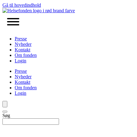
Gå til hovedindhold
Presse
Nyheder
Kontakt
Om fonden
Login
Presse
Nyheder
Kontakt
Om fonden
Login
Søg