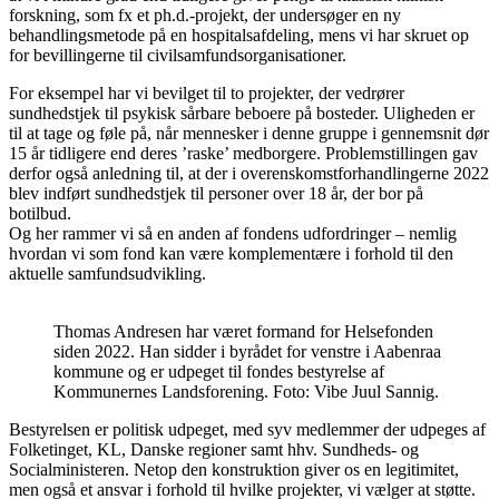
forskning, som fx et ph.d.-projekt, der undersøger en ny
behandlingsmetode på en hospitalsafdeling, mens vi har skruet op
for bevillingerne til civilsamfundsorganisationer.
For eksempel har vi bevilget til to projekter, der vedrører
sundhedstjek til psykisk sårbare beboere på bosteder. Uligheden er
til at tage og føle på, når mennesker i denne gruppe i gennemsnit dør
15 år tidligere end deres ’raske’ medborgere. Problemstillingen gav
derfor også anledning til, at der i overenskomstforhandlingerne 2022
blev indført sundhedstjek til personer over 18 år, der bor på
botilbud.
Og her rammer vi så en anden af fondens udfordringer – nemlig
hvordan vi som fond kan være komplementære i forhold til den
aktuelle samfundsudvikling.
Thomas Andresen har været formand for Helsefonden
siden 2022. Han sidder i byrådet for venstre i Aabenraa
kommune og er udpeget til fondes bestyrelse af
Kommunernes Landsforening. Foto: Vibe Juul Sannig.
Bestyrelsen er politisk udpeget, med syv medlemmer der udpeges af
Folketinget, KL, Danske regioner samt hhv. Sundheds- og
Socialministeren. Netop den konstruktion giver os en legitimitet,
men også et ansvar i forhold til hvilke projekter, vi vælger at støtte.