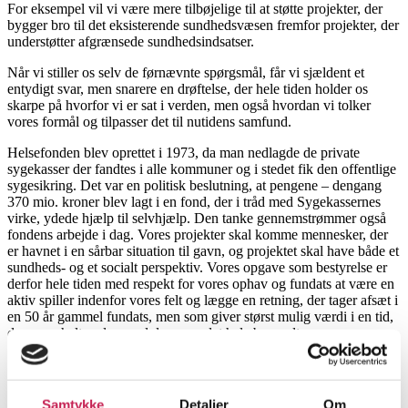
For eksempel vil vi være mere tilbøjelige til at støtte projekter, der
bygger bro til det eksisterende sundhedsvæsen fremfor projekter, der
understøtter afgrænsede sundhedsindsatser.
Når vi stiller os selv de førnævnte spørgsmål, får vi sjældent et
entydigt svar, men snarere en drøftelse, der hele tiden holder os
skarpe på hvorfor vi er sat i verden, men også hvordan vi tolker
vores formål og tilpasser det til nutidens samfund.
Helsefonden blev oprettet i 1973, da man nedlagde de private
sygekasser der fandtes i alle kommuner og i stedet fik den offentlige
sygesikring. Det var en politisk beslutning, at pengene – dengang
370 mio. kroner blev lagt i en fond, der i tråd med Sygekassernes
virke, ydede hjælp til selvhjælp. Den tanke gennemstrømmer også
fondens arbejde i dag. Vores projekter skal komme mennesker, der
er havnet i en sårbar situation til gavn, og projektet skal have både et
sundheds- og et socialt perspektiv. Vores opgave som bestyrelse er
derfor hele tiden med respekt for vores ophav og fundats at være en
aktiv spiller indenfor vores felt og lægge en retning, der tager afsæt i
en 50 år gammel fundats, men som giver størst mulig værdi i en tid,
der er en helt anden, end dengang det hele begyndte.
Samtykke
Detaljer
Om