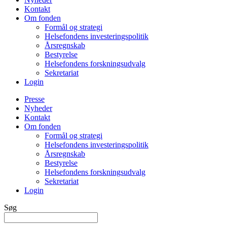
Kontakt
Om fonden
Formål og strategi
Helsefondens investeringspolitik
Årsregnskab
Bestyrelse
Helsefondens forskningsudvalg
Sekretariat
Login
Presse
Nyheder
Kontakt
Om fonden
Formål og strategi
Helsefondens investeringspolitik
Årsregnskab
Bestyrelse
Helsefondens forskningsudvalg
Sekretariat
Login
Søg