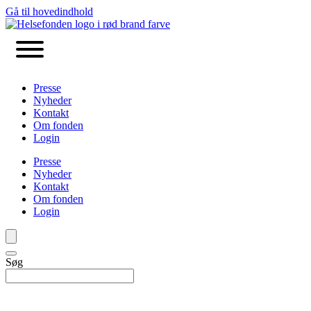
Gå til hovedindhold
Presse
Nyheder
Kontakt
Om fonden
Login
Presse
Nyheder
Kontakt
Om fonden
Login
Søg