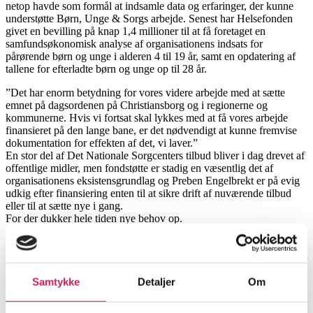
netop havde som formål at indsamle data og erfaringer, der kunne
understøtte Børn, Unge & Sorgs arbejde. Senest har Helsefonden
givet en bevilling på knap 1,4 millioner til at få foretaget en
samfundsøkonomisk analyse af organisationens indsats for
pårørende børn og unge i alderen 4 til 19 år, samt en opdatering af
tallene for efterladte børn og unge op til 28 år.
”Det har enorm betydning for vores videre arbejde med at sætte
emnet på dagsordenen på Christiansborg og i regionerne og
kommunerne. Hvis vi fortsat skal lykkes med at få vores arbejde
finansieret på den lange bane, er det nødvendigt at kunne fremvise
dokumentation for effekten af det, vi laver.”
En stor del af Det Nationale Sorgcenters tilbud bliver i dag drevet af
offentlige midler, men fondstøtte er stadig en væsentlig det af
organisationens eksistensgrundlag og Preben Engelbrekt er på evig
udkig efter finansiering enten til at sikre drift af nuværende tilbud
eller til at sætte nye i gang.
For der dukker hele tiden nye behov op.
”Før i tiden satte forældrene typisk deres børn af hos os, og gik selv
en tur på Strøget, for så at hente dem igen med en forventning om, at
vi ’fiksede’ barnet. I dag har vi den tilgang, at sorg rammer hele
familien, så nu tager vi hele familien ind til en samtale og så kommer
Samtykke
Detaljer
Om
børnene måske ud i sorggrupper, mens forældrene bliver sat i
forældregrupper. Det er en mere helstøbt måde at gå til