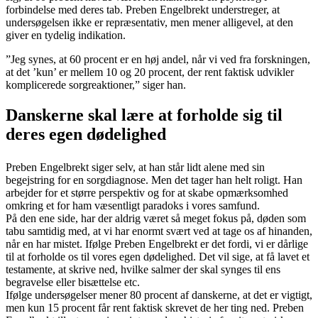
forbindelse med deres tab. Preben Engelbrekt understreger, at
undersøgelsen ikke er repræsentativ, men mener alligevel, at den
giver en tydelig indikation.
”Jeg synes, at 60 procent er en høj andel, når vi ved fra forskningen,
at det ’kun’ er mellem 10 og 20 procent, der rent faktisk udvikler
komplicerede sorgreaktioner,” siger han.
Danskerne skal lære at forholde sig til
deres egen dødelighed
Preben Engelbrekt siger selv, at han står lidt alene med sin
begejstring for en sorgdiagnose. Men det tager han helt roligt. Han
arbejder for et større perspektiv og for at skabe opmærksomhed
omkring et for ham væsentligt paradoks i vores samfund.
På den ene side, har der aldrig været så meget fokus på, døden som
tabu samtidig med, at vi har enormt svært ved at tage os af hinanden,
når en har mistet. Ifølge Preben Engelbrekt er det fordi, vi er dårlige
til at forholde os til vores egen dødelighed. Det vil sige, at få lavet et
testamente, at skrive ned, hvilke salmer der skal synges til ens
begravelse eller bisættelse etc.
Ifølge undersøgelser mener 80 procent af danskerne, at det er vigtigt,
men kun 15 procent får rent faktisk skrevet de her ting ned. Preben