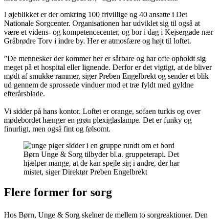
I øjeblikket er der omkring 100 frivillige og 40 ansatte i Det
Nationale Sorgcenter. Organisationen har udviklet sig til også at
være et videns- og kompetencecenter, og bor i dag i Kejsergade nær
Gråbrødre Torv i indre by. Her er atmosfære og højt til loftet.
”De mennesker der kommer her er sårbare og har ofte opholdt sig
meget på et hospital eller lignende. Derfor er det vigtigt, at de bliver
mødt af smukke rammer, siger Preben Engelbrekt og sender et blik
ud gennem de sprossede vinduer mod et træ fyldt med gyldne
efterårsblade.
Vi sidder på hans kontor. Loftet er orange, sofaen turkis og over
mødebordet hænger en grøn plexiglaslampe. Det er funky og
finurligt, men også fint og følsomt.
Børn Unge & Sorg tilbyder bl.a. gruppeterapi. Det
hjælper mange, at de kan spejle sig i andre, der har
mistet, siger Direktør Preben Engelbrekt
Flere former for sorg
Hos Børn, Unge & Sorg skelner de mellem to sorgreaktioner. Den