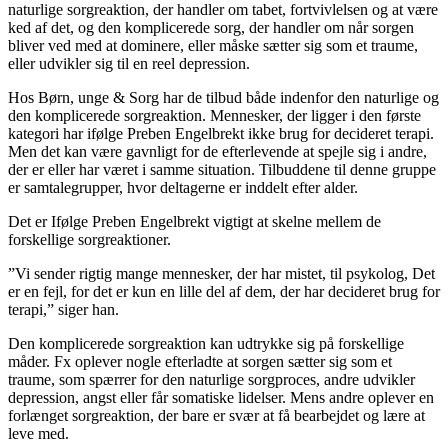
naturlige sorgreaktion, der handler om tabet, fortvivlelsen og at være
ked af det, og den komplicerede sorg, der handler om når sorgen
bliver ved med at dominere, eller måske sætter sig som et traume,
eller udvikler sig til en reel depression.
Hos Børn, unge & Sorg har de tilbud både indenfor den naturlige og
den komplicerede sorgreaktion. Mennesker, der ligger i den første
kategori har ifølge Preben Engelbrekt ikke brug for decideret terapi.
Men det kan være gavnligt for de efterlevende at spejle sig i andre,
der er eller har været i samme situation. Tilbuddene til denne gruppe
er samtalegrupper, hvor deltagerne er inddelt efter alder.
Det er Ifølge Preben Engelbrekt vigtigt at skelne mellem de
forskellige sorgreaktioner.
”Vi sender rigtig mange mennesker, der har mistet, til psykolog, Det
er en fejl, for det er kun en lille del af dem, der har decideret brug for
terapi,” siger han.
Den komplicerede sorgreaktion kan udtrykke sig på forskellige
måder. Fx oplever nogle efterladte at sorgen sætter sig som et
traume, som spærrer for den naturlige sorgproces, andre udvikler
depression, angst eller får somatiske lidelser. Mens andre oplever en
forlænget sorgreaktion, der bare er svær at få bearbejdet og lære at
leve med.