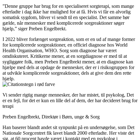
”Denne gruppe har brug for en specialiseret sorgterapi, som mange
efterladte i dag ikke har mulighed for at få. Hvis vi får en alvorlig
somatisk sygdom, bliver vi sendt til en specialist. Det samme bør
gælde, når mennesker med komplicerede sorgreaktioner søger
hjælp,” siger Preben Engelbrekt.
I 2022 bliver forlænget sorgreaktion, som er en ud af mange former
for komplicerede sorgreaktioner, en officiel diagnose hos World
Health Organisation, WHO. Sorg som diagnose har været
omdiskuteret. Kritikerne mener, at en sorgdiagnose er med til at
sygliggøre folk, men Preben Engelbrekt mener, at en diagnose kan
hjælpe med dels at opdage de mennesker, der er i risikogruppen for
at udvikle komplicerede sorgreaktioner, dels at give dem den rette
hjælp.
Vi sender rigtig mange mennesker, der har mistet, til psykolog, Det
er en fejl, for det er kun en lille del af dem, der har decideret brug for
terapi
Preben Engelbrekt, Direktør i Børn, unge & Sorg
Han baserer blandt andet sit synpunkt på en undersøgelse, som Det
Nationale Sorgcentret fik lavet blandt 2000 efterladte. Her viste det
sig, at 60 procent havde været i kontakt med en psykolog i