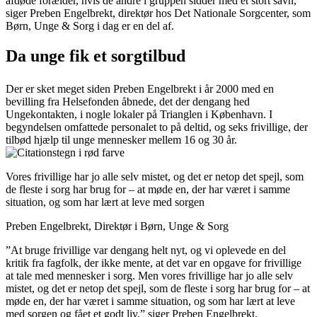
afdøde forælder, hvis de andre i gruppen sidder med et stort savn,”
siger Preben Engelbrekt, direktør hos Det Nationale Sorgcenter, som
Børn, Unge & Sorg i dag er en del af.
Da unge fik et sorgtilbud
Der er sket meget siden Preben Engelbrekt i år 2000 med en
bevilling fra Helsefonden åbnede, det der dengang hed
Ungekontakten, i nogle lokaler på Trianglen i København. I
begyndelsen omfattede personalet to på deltid, og seks frivillige, der
tilbød hjælp til unge mennesker mellem 16 og 30 år.
Vores frivillige har jo alle selv mistet, og det er netop det spejl, som
de fleste i sorg har brug for – at møde en, der har været i samme
situation, og som har lært at leve med sorgen
Preben Engelbrekt, Direktør i Børn, Unge & Sorg
”At bruge frivillige var dengang helt nyt, og vi oplevede en del
kritik fra fagfolk, der ikke mente, at det var en opgave for frivillige
at tale med mennesker i sorg. Men vores frivillige har jo alle selv
mistet, og det er netop det spejl, som de fleste i sorg har brug for – at
møde en, der har været i samme situation, og som har lært at leve
med sorgen og fået et godt liv,” siger Preben Engelbrekt.