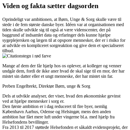
Viden og fakta sætter dagsorden
Oprindeligt var ambitionen, at Børn, Unge & Sorg skulle være til
stede i de fem største danske byer. Idéen var at organisationen med
tiden skulle udvikle sig til også at være videnscenter, der på
baggrund af indsamlet data og erfaringer dels kunne hjælpe
sygeplejersken og lægen til at opspore mennesker, der er i risiko for
at udvikle en kompliceret sorgreaktion og give dem et specialiseret
tilbud.
Mange af dem der får hjælp hos os oplever, at kolleger og venner
undgår dem, fordi de ikke aner hvad de skal sige til en mor, der har
mistet sin datter eller et ungt menneske, der har mistet sin far.
Preben Engelbrekt, Direktør Børn, unge & Sorg
Dels at udvikle analyser, der viser, hvad den økonomiske gevinst
ved at hjælpe mennesker i sorg er.
Den første ambition er i dag reduceret til fire byer, nemlig
København Aarhus, Odense og Helsingør, mens den anden
ambition har fået mere luft under vingerne bl.a. med hjælp fra
Helsefondens bevillinger.
Fra 2013 til 2017 støttede Helsefonden et såkaldt evidensprojekt, der