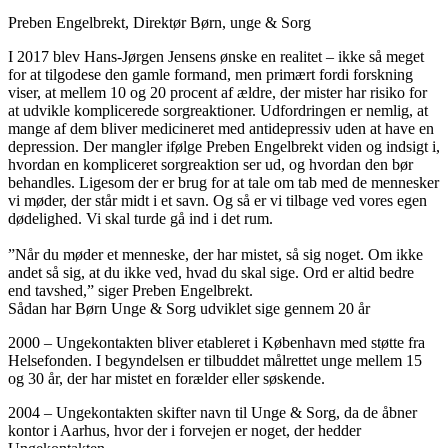
Preben Engelbrekt, Direktør Børn, unge & Sorg
I 2017 blev Hans-Jørgen Jensens ønske en realitet – ikke så meget
for at tilgodese den gamle formand, men primært fordi forskning
viser, at mellem 10 og 20 procent af ældre, der mister har risiko for
at udvikle komplicerede sorgreaktioner. Udfordringen er nemlig, at
mange af dem bliver medicineret med antidepressiv uden at have en
depression. Der mangler ifølge Preben Engelbrekt viden og indsigt i,
hvordan en kompliceret sorgreaktion ser ud, og hvordan den bør
behandles. Ligesom der er brug for at tale om tab med de mennesker
vi møder, der står midt i et savn. Og så er vi tilbage ved vores egen
dødelighed. Vi skal turde gå ind i det rum.
”Når du møder et menneske, der har mistet, så sig noget. Om ikke
andet så sig, at du ikke ved, hvad du skal sige. Ord er altid bedre
end tavshed,” siger Preben Engelbrekt.
Sådan har Børn Unge & Sorg udviklet sige gennem 20 år
2000 – Ungekontakten bliver etableret i København med støtte fra
Helsefonden. I begyndelsen er tilbuddet målrettet unge mellem 15
og 30 år, der har mistet en forælder eller søskende.
2004 – Ungekontakten skifter navn til Unge & Sorg, da de åbner
kontor i Aarhus, hvor der i forvejen er noget, der hedder