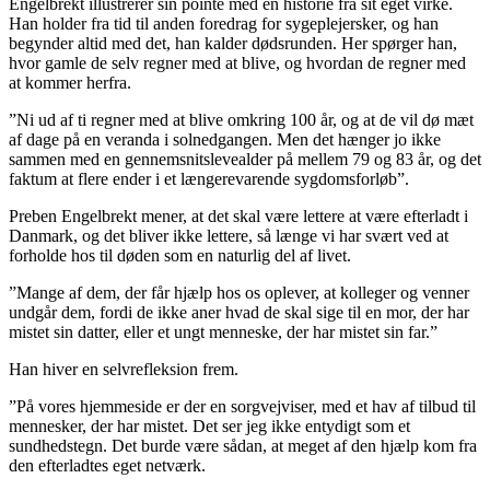
Engelbrekt illustrerer sin pointe med en historie fra sit eget virke.
Han holder fra tid til anden foredrag for sygeplejersker, og han
begynder altid med det, han kalder dødsrunden. Her spørger han,
hvor gamle de selv regner med at blive, og hvordan de regner med
at kommer herfra.
”Ni ud af ti regner med at blive omkring 100 år, og at de vil dø mæt
af dage på en veranda i solnedgangen. Men det hænger jo ikke
sammen med en gennemsnitslevealder på mellem 79 og 83 år, og det
faktum at flere ender i et længerevarende sygdomsforløb”.
Preben Engelbrekt mener, at det skal være lettere at være efterladt i
Danmark, og det bliver ikke lettere, så længe vi har svært ved at
forholde hos til døden som en naturlig del af livet.
”Mange af dem, der får hjælp hos os oplever, at kolleger og venner
undgår dem, fordi de ikke aner hvad de skal sige til en mor, der har
mistet sin datter, eller et ungt menneske, der har mistet sin far.”
Han hiver en selvrefleksion frem.
”På vores hjemmeside er der en sorgvejviser, med et hav af tilbud til
mennesker, der har mistet. Det ser jeg ikke entydigt som et
sundhedstegn. Det burde være sådan, at meget af den hjælp kom fra
den efterladtes eget netværk.