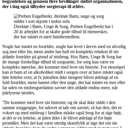
begyndelsen og gennem flere bevillinger støttet organisationen,
der i dag også tilbyder sorgterapi til ældre.
Direktør i Børn, Unge & Sorg, Preben Engelbrekt har i
20 år arbejdet for at skabe gode tilbud til mennesker,
der har mistet et nært familiemedlem.
Nogle har mistet en forældre, nogle har levet i årevis med en alvorlig
syg mor eller far, mens andre har haft en kompleks relation til sin
afdøde forælder på grund af misbrug. Hos Børn, Unge & Sorg har
de mange forskellige tilbud til sorgramte, for sorg kan være en
kompleks størrelse, der kommer med hver sin historie. For eksempel
kan et barn af en alkoholiker midt i sorgen over at have mistet også
føle lettelse over, at fx juleaften ikke længere bliver ødelagt af en
fuld forælder, mens barnet eller den unge, der har mistet en mor eller
far uden en misbrugsrelation savner den afdøde endnu mere, når
julelysene tændes.
”De kommer med hver sin historier, og de skal ikke sidde i den
samme sorggruppe, for udover at tale om savnet, så har den, der er
vokset op med misbrug i familien måske også brug for at sige højt,
at det er en lettelse, at julen ikke i år bliver ødelagt af for høje
promiller. Men det kan være utrolig skamfyldt at sige det om sin